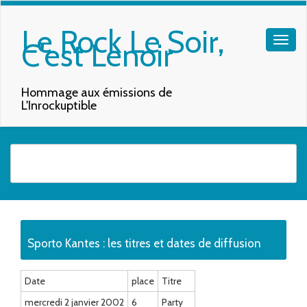
Le Rock Le Soir,
C'est Lenoir
Hommage aux émissions de
L'Inrockuptible
Quand les résultats de l'auto-complétion sont disponibles, utilisez les f
Sporto Kantes : les titres et dates de diffusion
Date
place
Titre
mercredi 2 janvier 2002
6
Party