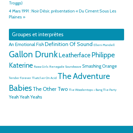
Troggs)
4 Mars 1991 : Noir Désir, présentation « Du Ciment Sous Les
Plaines »
Groupes et interprètes
Definition Of Sound
An Emotional Fish
Elleni Mandell
Gallon Drunk
Philippe
Leatherface
Katerine
Smashing Orange
Rawa Girls
Renegade Soundwave
The Adventure
Tender Forever
Thatcher On Acid
Babies
The Other Two
The Woodentops + Bang The Party
Yeah Yeah Yeahs