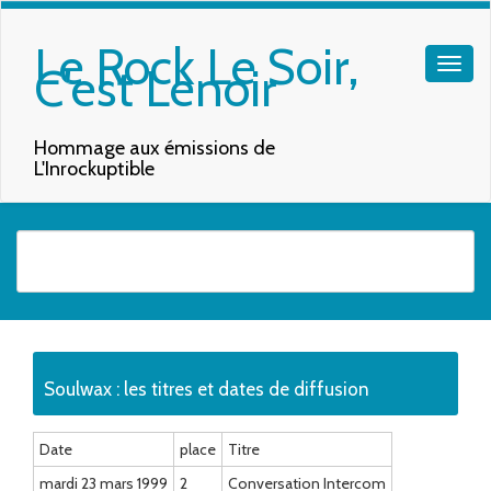
Le Rock Le Soir,
C'est Lenoir
Hommage aux émissions de
L'Inrockuptible
Quand les résultats de l'auto-complétion sont disponibles, utilisez les f
Soulwax : les titres et dates de diffusion
Date
place
Titre
mardi 23 mars 1999
2
Conversation Intercom