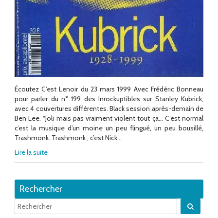
Écoutez C’est Lenoir du 23 mars 1999 Avec Frédéric Bonneau
pour parler du n° 199 des Inrockuptibles sur Stanley Kubrick,
avec 4 couvertures différentes. Black session après-demain de
Ben Lee. “Joli mais pas vraiment violent tout ça… C’est normal
c’est la musique d’un moine un peu flingué, un peu bousillé,
Trashmonk. Trashmonk , c’est Nick ..
Lire la suite
Rechercher
Quand 