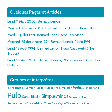
Quelques Pages et Articles
Lundi 11 Mars 2002 : Bernard Lenoir
Mercredi 2 Janvier 2002 : Bernard Lenoir, Fevret, Beauvallet
Mardi 16 Juillet 1991 : Bernard Lenoir, Arnaud Viviant
Mercredi 25 décembre 1991 : Bernard Lenoir, Rétro 1991
Lundi 15 Août 1994 : Bernard Lenoir, Hugo Cassavetti (The
Troggs)
Lundi 1er Avril 2002 : Bernard Lenoir, White Session Grant Lee
Phillips
Groupes et interprètes
Metric
Biting Tongues
Damien Jurado
Kouider And Simpleton
Monsterland
Pulp
Simple Minds
Sarah Blasko
Soap And Skin
The
Replacements
The Verlaines
Think Tree
Vega 4
Wovenhand
X Alfonso