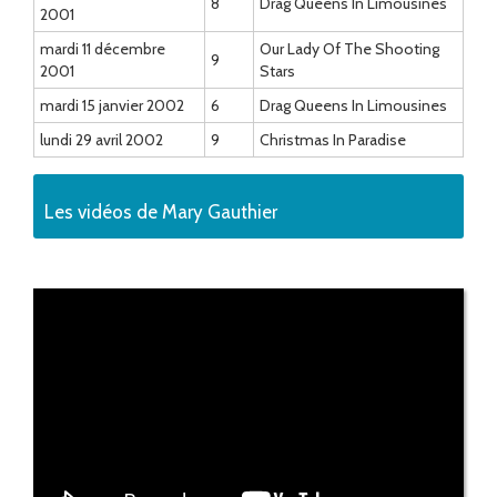
8
Drag Queens In Limousines
2001
mardi 11 décembre
Our Lady Of The Shooting
9
2001
Stars
mardi 15 janvier 2002
6
Drag Queens In Limousines
lundi 29 avril 2002
9
Christmas In Paradise
Les vidéos de Mary Gauthier