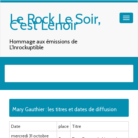
Le Rock Le Soir,
C'est Lenoir
Hommage aux émissions de
L'Inrockuptible
Quand les résultats de l'auto-complétion sont disponibles, utilisez les f
Mary Gauthier : les titres et dates de diffusion
Date
place
Titre
mercredi 31 octobre