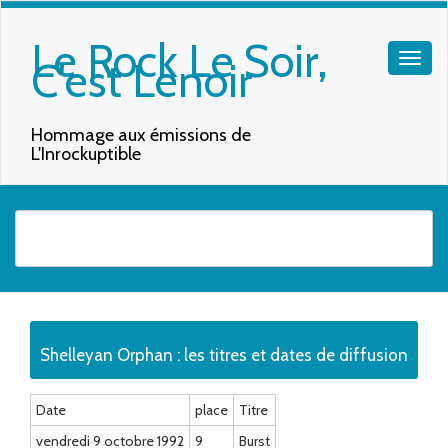
Le Rock Le Soir,
C'est Lenoir
Hommage aux émissions de
L'Inrockuptible
Quand les résultats de l'auto-complétion sont disponibles, utilisez les f
Shelleyan Orphan : les titres et dates de diffusion
Date
place
Titre
vendredi 9 octobre 1992
9
Burst