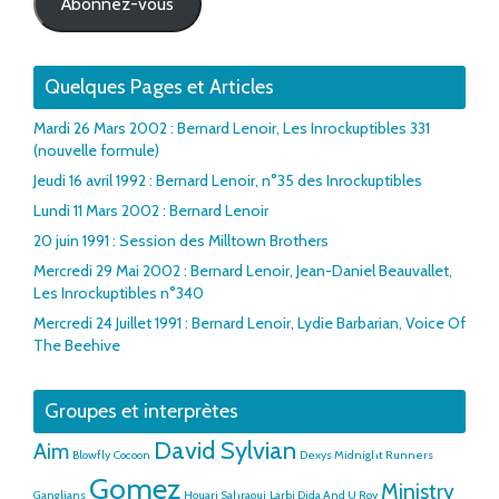
Abonnez-vous
Quelques Pages et Articles
Mardi 26 Mars 2002 : Bernard Lenoir, Les Inrockuptibles 331
(nouvelle formule)
Jeudi 16 avril 1992 : Bernard Lenoir, n°35 des Inrockuptibles
Lundi 11 Mars 2002 : Bernard Lenoir
20 juin 1991 : Session des Milltown Brothers
Mercredi 29 Mai 2002 : Bernard Lenoir, Jean-Daniel Beauvallet,
Les Inrockuptibles n°340
Mercredi 24 Juillet 1991 : Bernard Lenoir, Lydie Barbarian, Voice Of
The Beehive
Groupes et interprètes
David Sylvian
Aim
Blowfly
Cocoon
Dexys Midnight Runners
Gomez
Ministry
Ganglians
Houari Sahraoui
Larbi Dida And U Roy