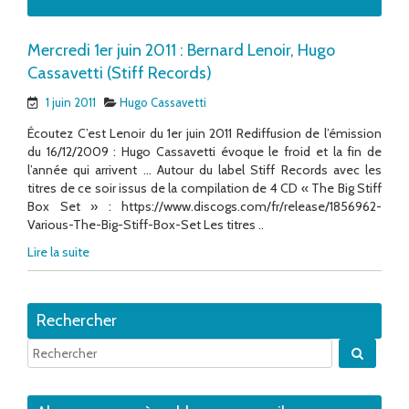
Mercredi 1er juin 2011 : Bernard Lenoir, Hugo
Cassavetti (Stiff Records)
1 juin 2011
Hugo Cassavetti
Écoutez C’est Lenoir du 1er juin 2011 Rediffusion de l’émission
du 16/12/2009 : Hugo Cassavetti évoque le froid et la fin de
l’année qui arrivent … Autour du label Stiff Records avec les
titres de ce soir issus de la compilation de 4 CD « The Big Stiff
Box Set » : https://www.discogs.com/fr/release/1856962-
Various-The-Big-Stiff-Box-Set Les titres ..
Lire la suite
Rechercher
Quand 