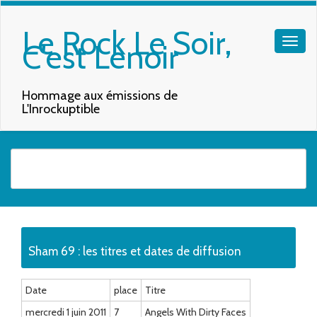
Le Rock Le Soir,
C'est Lenoir
Hommage aux émissions de
L'Inrockuptible
Quand les résultats de l'auto-complétion sont disponibles, utilisez les f
Sham 69 : les titres et dates de diffusion
Date
place
Titre
mercredi 1 juin 2011
7
Angels With Dirty Faces