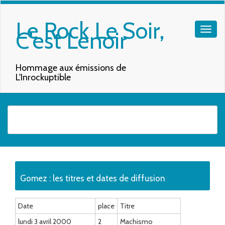
Le Rock Le Soir,
C'est Lenoir
Hommage aux émissions de
L'Inrockuptible
Quand les résultats de l'auto-complétion sont disponibles, utilisez les f
Gomez : les titres et dates de diffusion
Date
place
Titre
lundi 3 avril 2000
2
Machismo