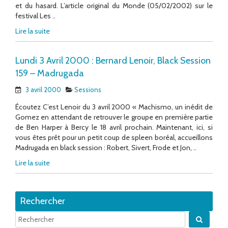
et du hasard. L’article original du Monde (05/02/2002) sur le
festival Les ..
Lire la suite
Lundi 3 Avril 2000 : Bernard Lenoir, Black Session
159 – Madrugada
3 avril 2000
Sessions
Écoutez C’est Lenoir du 3 avril 2000 « Machismo, un inédit de
Gomez en attendant de retrouver le groupe en première partie
de Ben Harper à Bercy le 18 avril prochain. Maintenant, ici, si
vous êtes prêt pour un petit coup de spleen boréal, accueillons
Madrugada en black session : Robert, Sivert, Frode et Jon, ..
Lire la suite
Rechercher
Quand 