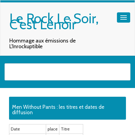
Le Rock Le Soir,
C'est Lenoir
Hommage aux émissions de
L'Inrockuptible
Quand les résultats de l'auto-complétion sont disponibles, utilisez les f
Men Without Pants : les titres et dates de
diffusion
Date
place
Titre