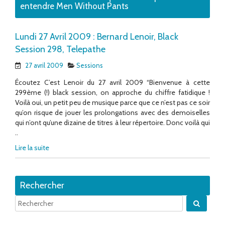
entendre Men Without Pants
Lundi 27 Avril 2009 : Bernard Lenoir, Black
Session 298, Telepathe
27 avril 2009
Sessions
Écoutez C’est Lenoir du 27 avril 2009 “Bienvenue à cette
299ème (!) black session, on approche du chiffre fatidique !
Voilà oui, un petit peu de musique parce que ce n’est pas ce soir
qu’on risque de jouer les prolongations avec des demoiselles
qui n’ont qu’une dizaine de titres à leur répertoire. Donc voilà qui
..
Lire la suite
Rechercher
Quand 