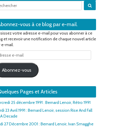
Quand les résultats 
Abonnez-vous à ce blog par e-mail.
isissez votre adresse e-mail pour vous abonner à ce
og et recevoir une notification de chaque nouvel article
 e-mail.
resse
il
Abonnez-vous
uelques Pages et Articles
rcredi 25 décembre 1991 : Bernard Lenoir, Rétro 1991
di 23 Avril 1991 : Bernard Lenoir, session Rise And Fall
 A Decade
udi 27 Décembre 2001 : Bernard Lenoir, Ivan Smagghe