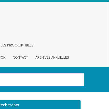
LES INROCKUPTIBLES
ISON
CONTACT
ARCHIVES ANNUELLES
sirée. Utilisateurs et utilisatrices d‘appareils tactiles, explorez en touch
Rechercher