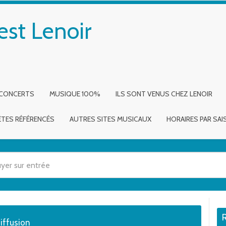
est Lenoir
 CONCERTS
MUSIQUE 100%
ILS SONT VENUS CHEZ LENOIR
ÈTES RÉFÉRENCÉS
AUTRES SITES MUSICAUX
HORAIRES PAR SA
 utilisez les flèches haut et bas pour évaluer entrer pour aller à la page dé
diffusion