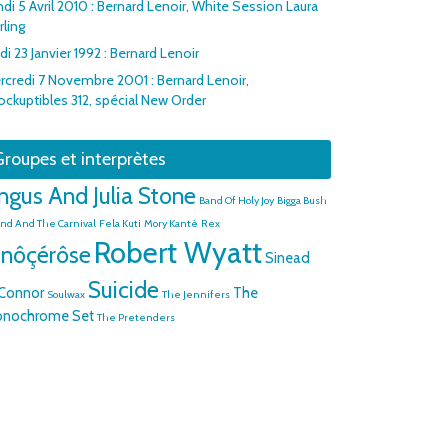
di 5 Avril 2010 : Bernard Lenoir, White Session Laura
rling
di 23 Janvier 1992 : Bernard Lenoir
rcredi 7 Novembre 2001 : Bernard Lenoir,
rockuptibles 312, spécial New Order
roupes et interprètes
ngus And Julia Stone
Band Of Holy Joy
Bigga Bush
and And The Carnival
Fela Kuti
Mory Kanté
Rex
Robert Wyatt
inôçérôse
Sinead
Suicide
Connor
The
Soulwax
The Jennifers
nochrome Set
The Pretenders