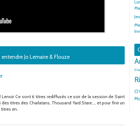
Lun
Ma
Jeu
Me
In
G
 entendre Jo Lemaire & Flouze
A
Erl
er
R
O'
Lenoir Ce sont 6 titres rediffusés ce soir de la session de Saint
Mo
 des titres des Charlatans, Thousand Yard Stare…, et pour finir un
itres en..