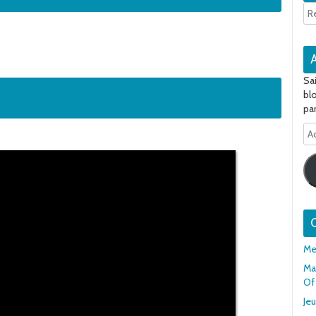
Sa
bl
par
Ad
e-
ma
Q
Me
Mar
Of
Je