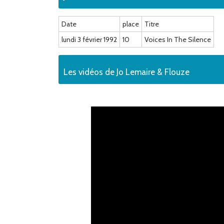
Date
place
Titre
lundi 3 février 1992
10
Voices In The Silence
Les vidéos de Jo Lemaire & Flouze