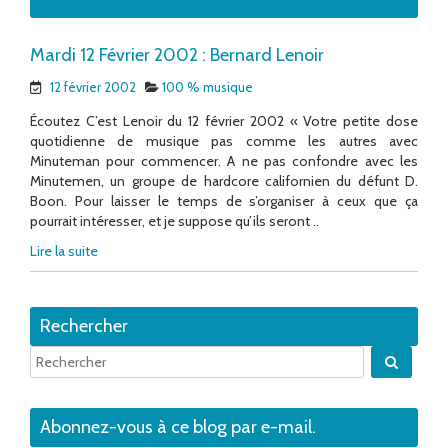
Mardi 12 Février 2002 : Bernard Lenoir
12 février 2002
100 % musique
Écoutez C’est Lenoir du 12 février 2002 « Votre petite dose
quotidienne de musique pas comme les autres avec
Minuteman pour commencer. A ne pas confondre avec les
Minutemen, un groupe de hardcore californien du défunt D.
Boon. Pour laisser le temps de s’organiser à ceux que ça
pourrait intéresser, et je suppose qu’ils seront ..
Lire la suite
Rechercher
Quand 
Abonnez-vous à ce blog par e-mail.