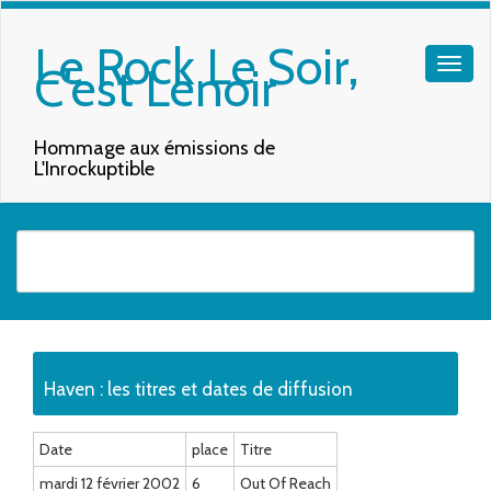
Le Rock Le Soir,
C'est Lenoir
Hommage aux émissions de
L'Inrockuptible
Quand les résultats de l'auto-complétion sont disponibles, utilisez les f
Haven : les titres et dates de diffusion
Date
place
Titre
mardi 12 février 2002
6
Out Of Reach