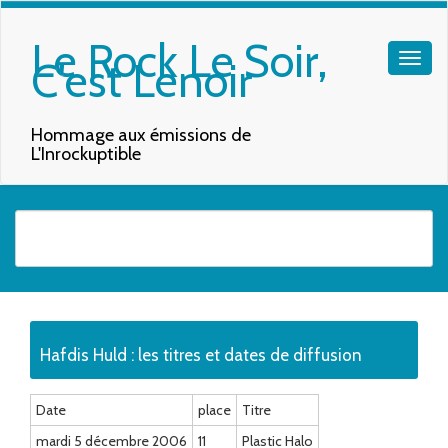
Le Rock Le Soir,
C'est Lenoir
Hommage aux émissions de
L'Inrockuptible
Quand les résultats de l'auto-complétion sont disponibles, utilisez les f
Hafdis Huld : les titres et dates de diffusion
Date
place
Titre
mardi 5 décembre 2006
11
Plastic Halo