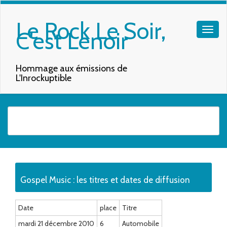
Le Rock Le Soir,
C'est Lenoir
Hommage aux émissions de
L'Inrockuptible
Quand les résultats de l'auto-complétion sont disponibles, utilisez les f
Gospel Music : les titres et dates de diffusion
Date
place
Titre
mardi 21 décembre 2010
6
Automobile