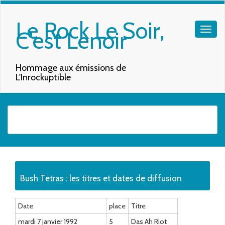
Le Rock Le Soir,
C'est Lenoir
Hommage aux émissions de
L'Inrockuptible
Quand les résultats de l'auto-complétion sont disponibles, utilisez les f
Bush Tetras : les titres et dates de diffusion
Date
place
Titre
mardi 7 janvier 1992
5
Das Ah Riot