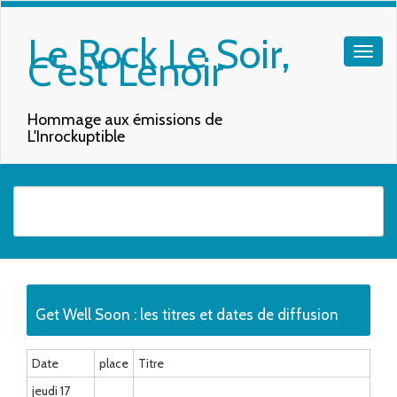
Le Rock Le Soir,
C'est Lenoir
Hommage aux émissions de
L'Inrockuptible
Quand les résultats de l'auto-complétion sont disponibles, utilisez les f
Get Well Soon : les titres et dates de diffusion
Date
place
Titre
jeudi 17