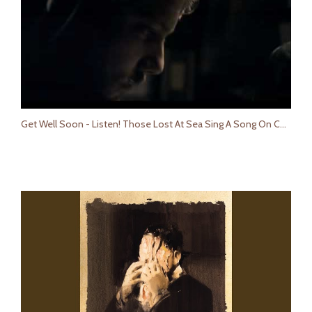
Get Well Soon - Listen! Those Lost At Sea Sing A Song On Christmas Day