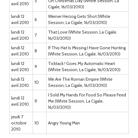
5
On Christmas Day (White Session, La
avril 2010
Cigale, 16/03/2010)
lundi 12
Werner Herzog Gets Shot (White
6
avril 2010
Session, La Cigale, 16/03/2010)
lundi 12
That Love (White Session, La Cigale,
7
avril 2010
16/03/2010)
lundi 12
If This Hat Is Missing I Have Gone Hunting
8
avril 2010
(White Session, La Cigale, 16/03/2010)
lundi 12
Ticktack ! Goes My Automatic Heart
9
avril 2010
(White Session, La Cigale, 16/03/2010)
lundi 12
We Are The Roman Empire (White
10
avril 2010
Session, La Cigale, 16/03/2010)
I Sold My Hands For Food So Please Feed
lundi 12
11
Me (White Session, La Cigale,
avril 2010
16/03/2010)
jeudi 7
octobre
10
Angry Young Man
2010