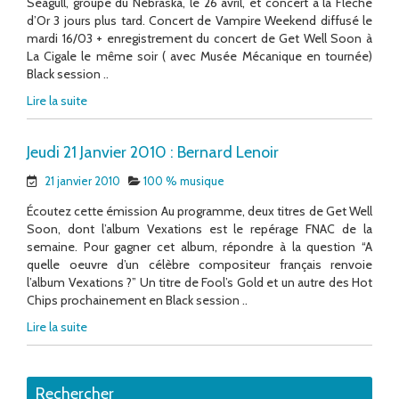
Seagull, groupe du Nebraska, le 26 avril, et concert à la Flèche
d’Or 3 jours plus tard. Concert de Vampire Weekend diffusé le
mardi 16/03 + enregistrement du concert de Get Well Soon à
La Cigale le même soir ( avec Musée Mécanique en tournée)
Black session ..
Lire la suite
Jeudi 21 Janvier 2010 : Bernard Lenoir
21 janvier 2010
100 % musique
Écoutez cette émission Au programme, deux titres de Get Well
Soon, dont l’album Vexations est le repérage FNAC de la
semaine. Pour gagner cet album, répondre à la question “A
quelle oeuvre d’un célèbre compositeur français renvoie
l’album Vexations ?” Un titre de Fool’s Gold et un autre des Hot
Chips prochainement en Black session ..
Lire la suite
Rechercher