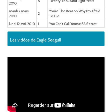
5
Twenty Thousand Light Years
2010
mardi 2 mars
You're The Reason Why I'm Afraid
2
2010
To Die
lundi 12 avril 2010
1
You Can't Call Yourself A Secret
Les vidéos de Eagle Seagull