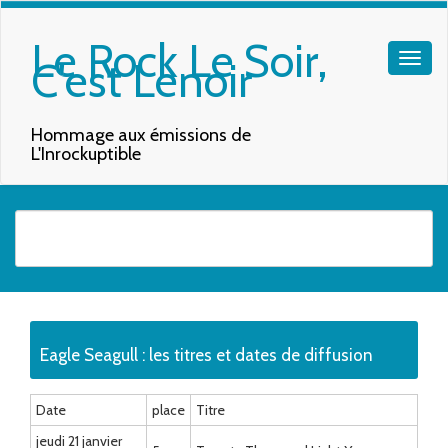
Le Rock Le Soir,
C'est Lenoir
Hommage aux émissions de
L'Inrockuptible
Quand les résultats de l'auto-complétion sont disponibles, utilisez les f
Eagle Seagull : les titres et dates de diffusion
Date
place
Titre
jeudi 21 janvier