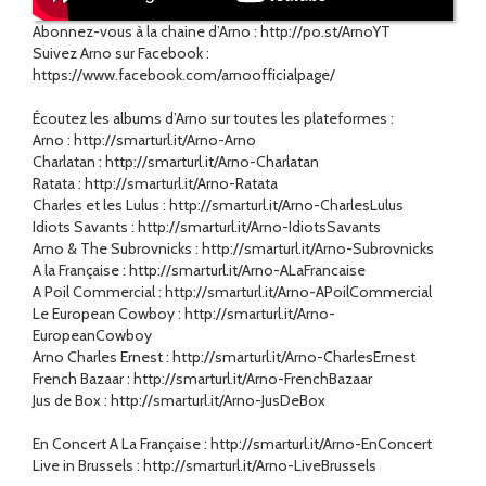
Abonnez-vous à la chaine d’Arno : http://po.st/ArnoYT
Suivez Arno sur Facebook :
https://www.facebook.com/arnoofficialpage/
Écoutez les albums d’Arno sur toutes les plateformes :
Arno : http://smarturl.it/Arno-Arno
Charlatan : http://smarturl.it/Arno-Charlatan
Ratata : http://smarturl.it/Arno-Ratata
Charles et les Lulus : http://smarturl.it/Arno-CharlesLulus
Idiots Savants : http://smarturl.it/Arno-IdiotsSavants
Arno & The Subrovnicks : http://smarturl.it/Arno-Subrovnicks
A la Française : http://smarturl.it/Arno-ALaFrancaise
A Poil Commercial : http://smarturl.it/Arno-APoilCommercial
Le European Cowboy : http://smarturl.it/Arno-
EuropeanCowboy
Arno Charles Ernest : http://smarturl.it/Arno-CharlesErnest
French Bazaar : http://smarturl.it/Arno-FrenchBazaar
Jus de Box : http://smarturl.it/Arno-JusDeBox
En Concert A La Française : http://smarturl.it/Arno-EnConcert
Live in Brussels : http://smarturl.it/Arno-LiveBrussels