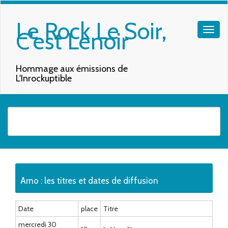
Le Rock Le Soir,
C'est Lenoir
Hommage aux émissions de
L'Inrockuptible
Quand les résultats de l'auto-complétion sont disponibles, utilisez les f
Arno : les titres et dates de diffusion
Date
place
Titre
mercredi 30