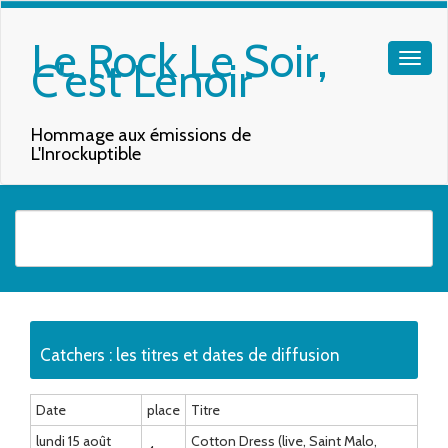
Le Rock Le Soir,
C'est Lenoir
Hommage aux émissions de
L'Inrockuptible
Quand les résultats de l'auto-complétion sont disponibles, utilisez les f
Catchers : les titres et dates de diffusion
Date
place
Titre
lundi 15 août
Cotton Dress (live, Saint Malo,