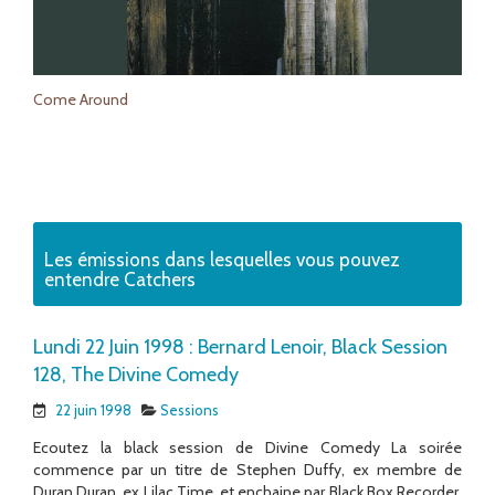
Come Around
Les émissions dans lesquelles vous pouvez
entendre Catchers
Lundi 22 Juin 1998 : Bernard Lenoir, Black Session
128, The Divine Comedy
22 juin 1998
Sessions
Ecoutez la black session de Divine Comedy La soirée
commence par un titre de Stephen Duffy, ex membre de
Duran Duran, ex Lilac Time, et enchaine par Black Box Recorder,