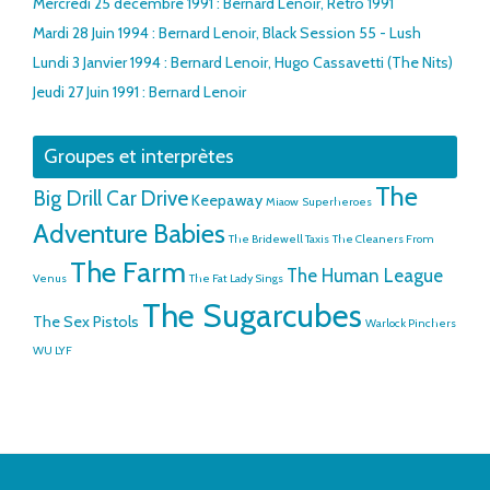
Mercredi 25 décembre 1991 : Bernard Lenoir, Rétro 1991
Mardi 28 Juin 1994 : Bernard Lenoir, Black Session 55 - Lush
Lundi 3 Janvier 1994 : Bernard Lenoir, Hugo Cassavetti (The Nits)
Jeudi 27 Juin 1991 : Bernard Lenoir
Groupes et interprètes
The
Big Drill Car
Drive
Keepaway
Miaow
Superheroes
Adventure Babies
The Bridewell Taxis
The Cleaners From
The Farm
The Human League
Venus
The Fat Lady Sings
The Sugarcubes
The Sex Pistols
Warlock Pinchers
WU LYF