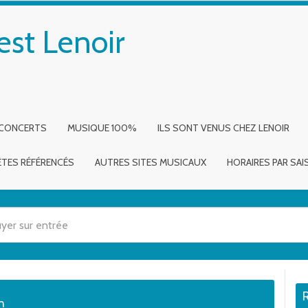
est Lenoir
 CONCERTS
MUSIQUE 100%
ILS SONT VENUS CHEZ LENOIR
ÈTES RÉFÉRENCÉS
AUTRES SITES MUSICAUX
HORAIRES PAR SA
 utilisez les flèches haut et bas pour évaluer entrer pour aller à la page dé
on