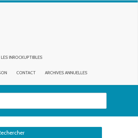
LES INROCKUPTIBLES
ISON
CONTACT
ARCHIVES ANNUELLES
sirée. Utilisateurs et utilisatrices d‘appareils tactiles, explorez en touch
Rechercher