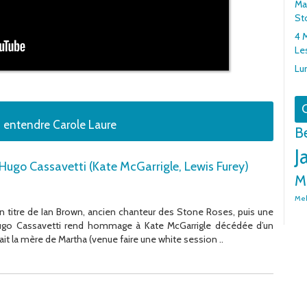
Mar
St
4 
Le
Lu
G
 entendre Carole Laure
B
J
 Hugo Cassavetti (Kate McGarrigle, Lewis Furey)
M
Me
titre de Ian Brown, ancien chanteur des Stone Roses, puis une
 Hugo Cassavetti rend hommage à Kate McGarrigle décédée d’un
tait la mère de Martha (venue faire une white session ..