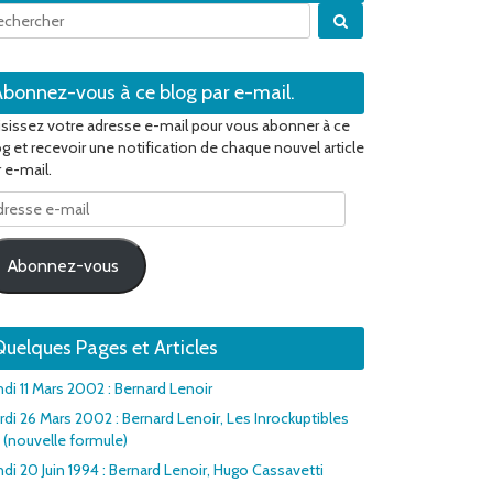
Quand les résultats 
Abonnez-vous à ce blog par e-mail.
isissez votre adresse e-mail pour vous abonner à ce
og et recevoir une notification de chaque nouvel article
 e-mail.
resse
il
Abonnez-vous
uelques Pages et Articles
ndi 11 Mars 2002 : Bernard Lenoir
rdi 26 Mars 2002 : Bernard Lenoir, Les Inrockuptibles
1 (nouvelle formule)
di 20 Juin 1994 : Bernard Lenoir, Hugo Cassavetti