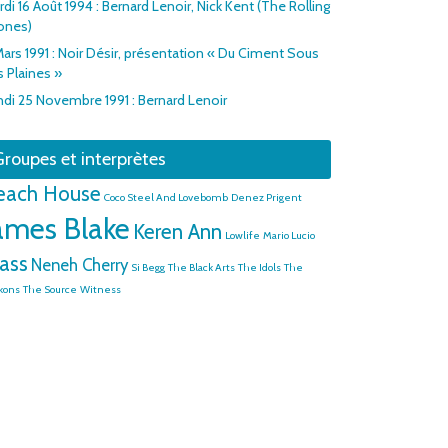
di 16 Août 1994 : Bernard Lenoir, Nick Kent (The Rolling
ones)
Mars 1991 : Noir Désir, présentation « Du Ciment Sous
s Plaines »
ndi 25 Novembre 1991 : Bernard Lenoir
roupes et interprètes
each House
Coco Steel And Lovebomb
Denez Prigent
ames Blake
Keren Ann
Lowlife
Mario Lucio
ass
Neneh Cherry
Si Begg
The Black Arts
The Idols
The
kons
The Source
Witness