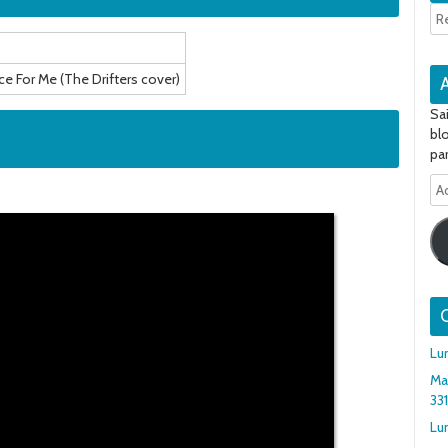
e For Me (The Drifters cover)
Sa
bl
par
Ad
e-
ma
Q
Lu
Ma
33
Lun