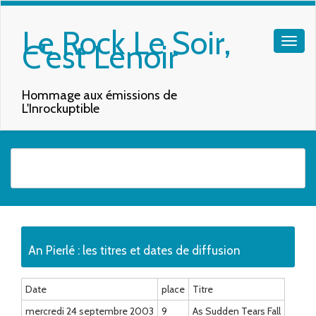
Le Rock Le Soir,
C'est Lenoir
Hommage aux émissions de
L'Inrockuptible
Quand les résultats de l'auto-complétion sont disponibles, utilisez les f
An Pierlé : les titres et dates de diffusion
Date
place
Titre
mercredi 24 septembre 2003
9
As Sudden Tears Fall