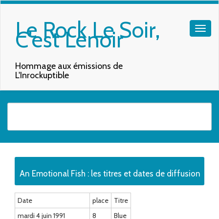
Le Rock Le Soir,
C'est Lenoir
Hommage aux émissions de
L'Inrockuptible
Quand les résultats de l'auto-complétion sont disponibles, utilisez les f
An Emotional Fish : les titres et dates de diffusion
Date
place
Titre
mardi 4 juin 1991
8
Blue