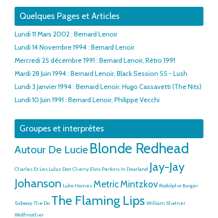
Quelques Pages et Articles
Lundi 11 Mars 2002 : Bernard Lenoir
Lundi 14 Novembre 1994 : Bernard Lenoir
Mercredi 25 décembre 1991 : Bernard Lenoir, Rétro 1991
Mardi 28 Juin 1994 : Bernard Lenoir, Black Session 55 - Lush
Lundi 3 Janvier 1994 : Bernard Lenoir, Hugo Cassavetti (The Nits)
Lundi 10 Juin 1991 : Bernard Lenoir, Philippe Vecchi
Groupes et interprètes
Blonde Redhead
Autour De Lucie
Jay-Jay
Charles Et Les Lulus
Don Cherry
Elvis Perkins In Dearland
Johanson
Metric
Mintzkov
Luke Haines
Rodolphe Burger
The Flaming Lips
Subway
The Do
William Shatner
Wolfmother