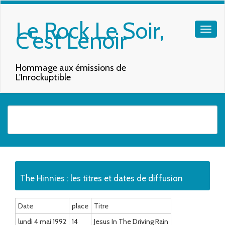
Le Rock Le Soir,
C'est Lenoir
Hommage aux émissions de
L'Inrockuptible
Quand les résultats de l'auto-complétion sont disponibles, utilisez les f
The Hinnies : les titres et dates de diffusion
Date
place
Titre
lundi 4 mai 1992
14
Jesus In The Driving Rain