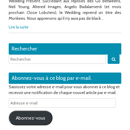
Wedding Present. Succédant aux reprises des Go Betweens,
Neil Young, Altered Images, Angelo Badalamenti (et mois
prochain Close Lobsters), le Wedding reprend un titre des
Monkees. Nous apprenons qu’il n’y aura pas de black ..
Lire la suite
Rechercher
Quand 
Abonnez-vous à ce blog par e-mail.
Saisissez votre adresse e-mail pour vous abonner à ce blog et
recevoir une notification de chaque nouvel article par e-mail.
Adresse
e-
mail
Abonnez-vous