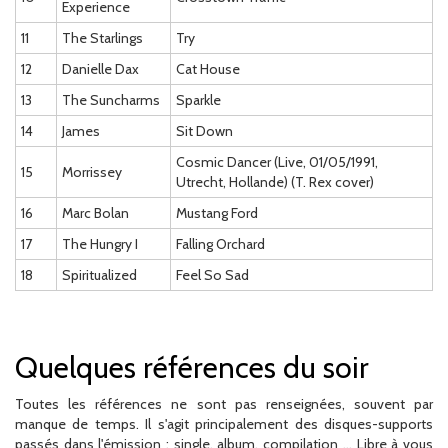
Experience
11
The Starlings
Try
12
Danielle Dax
Cat House
13
The Suncharms
Sparkle
14
James
Sit Down
Cosmic Dancer (Live, 01/05/1991,
15
Morrissey
Utrecht, Hollande) (T. Rex cover)
16
Marc Bolan
Mustang Ford
17
The Hungry I
Falling Orchard
18
Spiritualized
Feel So Sad
Quelques références du soir
Toutes les références ne sont pas renseignées, souvent par
manque de temps. Il s'agit principalement des disques-supports
passés dans l'émission : single, album, compilation ... Libre à vous