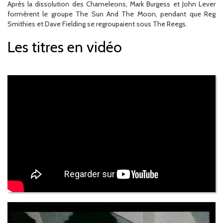
Après la dissolution des Chameleons, Mark Burgess et John Lever
formèrent le groupe The Sun And The Moon, pendant que Reg
Smithies et Dave Fielding se regroupaient sous The Reegs.
Les titres en vidéo