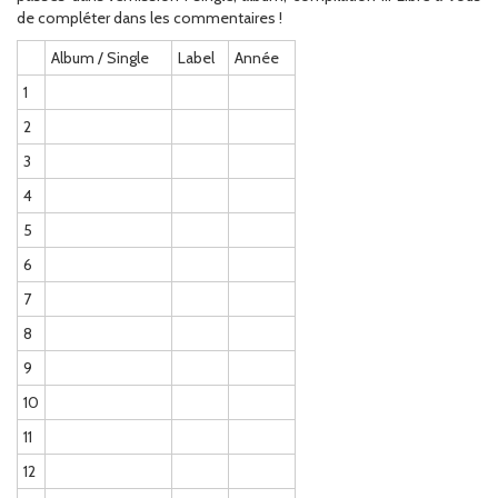
de compléter dans les commentaires !
Album / Single
Label
Année
1
2
3
4
5
6
7
8
9
10
11
12