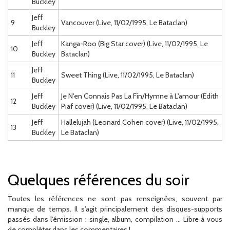
Buckley
Jeff
9
Vancouver (Live, 11/02/1995, Le Bataclan)
Buckley
Jeff
Kanga-Roo (Big Star cover) (Live, 11/02/1995, Le
10
Buckley
Bataclan)
Jeff
11
Sweet Thing (Live, 11/02/1995, Le Bataclan)
Buckley
Jeff
Je N'en Connais Pas La Fin/Hymne à L'amour (Edith
12
Buckley
Piaf cover) (Live, 11/02/1995, Le Bataclan)
Jeff
Hallelujah (Leonard Cohen cover) (Live, 11/02/1995,
13
Buckley
Le Bataclan)
Quelques références du soir
Toutes les références ne sont pas renseignées, souvent par
manque de temps. Il s'agit principalement des disques-supports
passés dans l'émission : single, album, compilation ... Libre à vous
de compléter dans les commentaires !