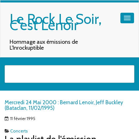
Le Rock Le Soir,
C'est Lenoir
Hommage aux émissions de
L'Inrockuptible
Quand les résultats de l'auto-complétion sont disponibles, utilisez les f
Mercredi 24 Mai 2000 : Bernard Lenoir, Jeff Buckley
(Bataclan, 11/02/1995)
11 février 1995
Concerts