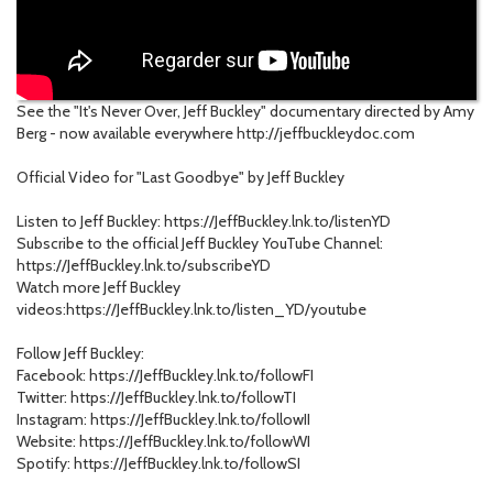
See the "It's Never Over, Jeff Buckley" documentary directed by Amy
Berg - now available everywhere http://jeffbuckleydoc.com
Official Video for "Last Goodbye" by Jeff Buckley
Listen to Jeff Buckley: https://JeffBuckley.lnk.to/listenYD
Subscribe to the official Jeff Buckley YouTube Channel:
https://JeffBuckley.lnk.to/subscribeYD
Watch more Jeff Buckley
videos:https://JeffBuckley.lnk.to/listen_YD/youtube
Follow Jeff Buckley:
Facebook: https://JeffBuckley.lnk.to/followFI
Twitter: https://JeffBuckley.lnk.to/followTI
Instagram: https://JeffBuckley.lnk.to/followII
Website: https://JeffBuckley.lnk.to/followWI
Spotify: https://JeffBuckley.lnk.to/followSI