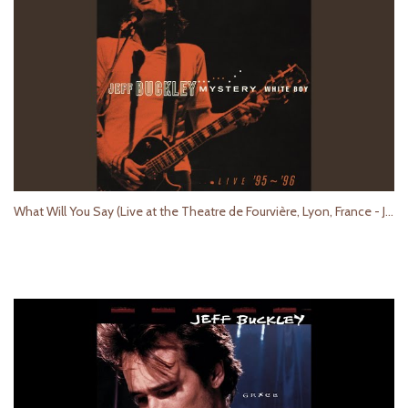
What Will You Say (Live at the Theatre de Fourvière, Lyon, France - July 1995)