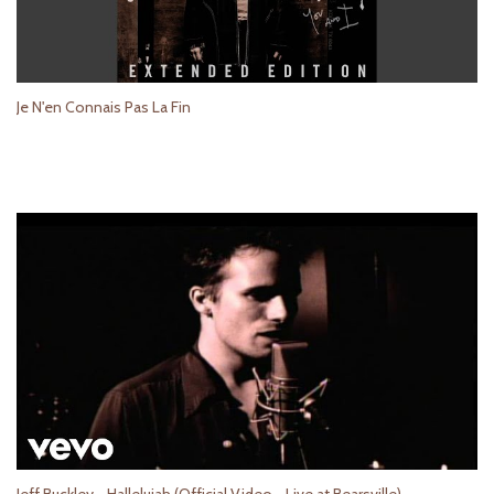
Je N'en Connais Pas La Fin
Jeff Buckley - Hallelujah (Official Video - Live at Bearsville)