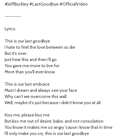
#JeffBuckley #LastGoodbye #OfficialVideo
---------
Lyrics:
This is our last goodbye
I hate to feel the love between us die
But it's over
Just hear this and then i'll go
You gave me more to live for
More than you'll ever know
This is our last embrace
Must I dream and always see your face
Why can't we overcome this wall
Well, maybe it's just because i didn't know you at all
Kiss me, please kiss me
But kiss me out of desire, babe, and not consolation
You know it makes me so angry 'cause i know that in time
I'll only make you cry, this is our last goodbye