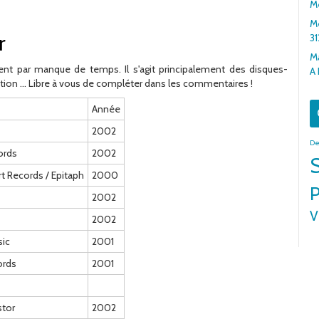
Me
Me
r
31
Ma
nt par manque de temps. Il s'agit principalement des disques-
A
tion ... Libre à vous de compléter dans les commentaires !
Année
2002
De
ords
2002
rt Records / Epitaph
2000
P
2002
V
2002
ic
2001
ords
2001
stor
2002