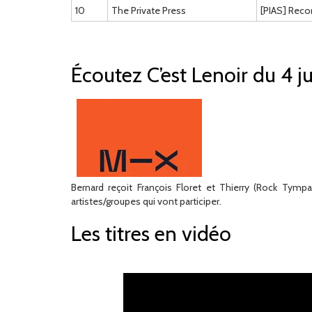
10
The Private Press
[PIAS] Reco
Écoutez C’est Lenoir du 4 
Bernard reçoit François Floret et Thierry (Rock Tymp
artistes/groupes qui vont participer.
Les titres en vidéo