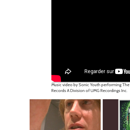
Music video by Sonic Youth performing The
Records A Division of UMG Recordings Inc.