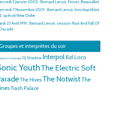
rcredi 2 Janvier 2002 : Bernard Lenoir, Fevret, Beauvallet
rcredi 7 Novembre 2001 : Bernard Lenoir, Inrockuptibles
2, spécial New Order
rdi 23 Avril 1991 : Bernard Lenoir, session Rise And Fall Of
 Decade
Groupes et interprètes du soir
Interpol
Kid Loco
DJ Shadow
parture Lounge
Sonic Youth
The Electric Soft
arade
The Notwist
The
The Hives
ines
Trash Palace