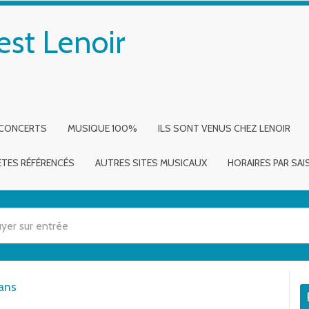
est Lenoir
 CONCERTS
MUSIQUE 100%
ILS SONT VENUS CHEZ LENOIR
ÈTES RÉFÉRENCÉS
AUTRES SITES MUSICAUX
HORAIRES PAR SA
 utilisez les flèches haut et bas pour évaluer entrer pour aller à la page dé
pans