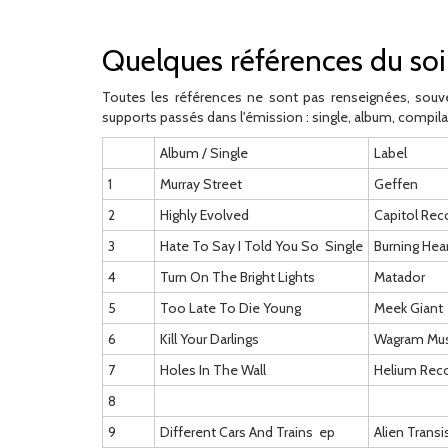
Quelques références du soi
Toutes les références ne sont pas renseignées, souve
supports passés dans l'émission : single, album, compila
Album / Single
Label
1
Murray Street
Geffen
2
Highly Evolved
Capitol Rec
3
Hate To Say I Told You So  Single
Burning Hea
4
Turn On The Bright Lights
Matador
5
Too Late To Die Young
Meek Giant
6
Kill Your Darlings
Wagram Mus
7
Holes In The Wall
Helium Rec
8
9
Different Cars And Trains  ep
Alien Transi