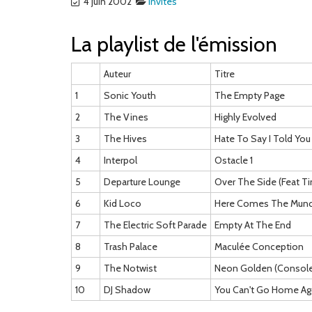
4 juin 2002
Invites
La playlist de l'émission
Auteur
Titre
1
Sonic Youth
The Empty Page
2
The Vines
Highly Evolved
3
The Hives
Hate To Say I Told You
4
Interpol
Ostacle 1
5
Departure Lounge
Over The Side (Feat T
6
Kid Loco
Here Comes The Munc
7
The Electric Soft Parade
Empty At The End
8
Trash Palace
Maculée Conception
9
The Notwist
Neon Golden (Console
10
DJ Shadow
You Can't Go Home Ag