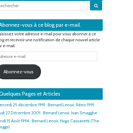
Quand les résulta
Abonnez-vous à ce blog par e-mail.
isissez votre adresse e-mail pour vous abonner à ce
og et recevoir une notification de chaque nouvel article
r e-mail.
dresse
il
Abonnez-vous
Quelques Pages et Articles
rcredi 25 décembre 1991 : Bernard Lenoir, Rétro 1991
udi 27 Décembre 2001 : Bernard Lenoir, Ivan Smagghe
ndi 15 Août 1994 : Bernard Lenoir, Hugo Cassavetti (The
roggs)