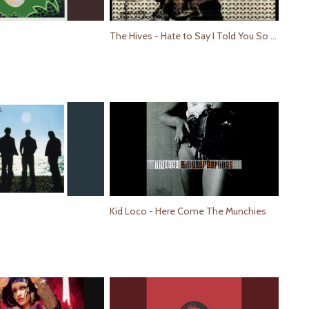
The Hives - Hate to Say I Told You So (Official Music Video)
Kid Loco - Here Come The Munchies