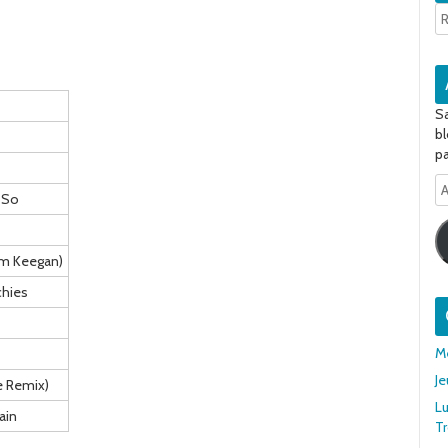
Sa
bl
pa
A
 So
e-
ma
im Keegan)
hies
Me
Je
 Remix)
Lu
ain
T