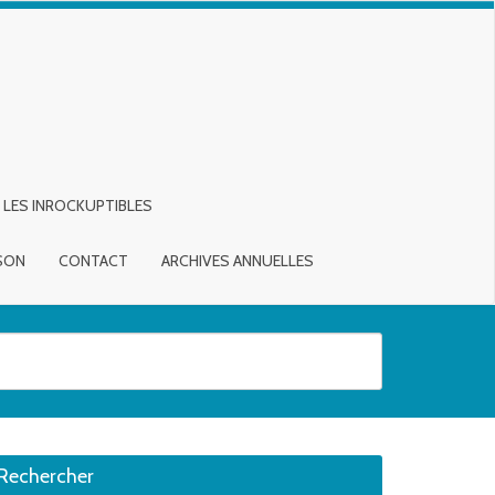
LES INROCKUPTIBLES
ISON
CONTACT
ARCHIVES ANNUELLES
sirée. Utilisateurs et utilisatrices d‘appareils tactiles, explorez en touch
Rechercher