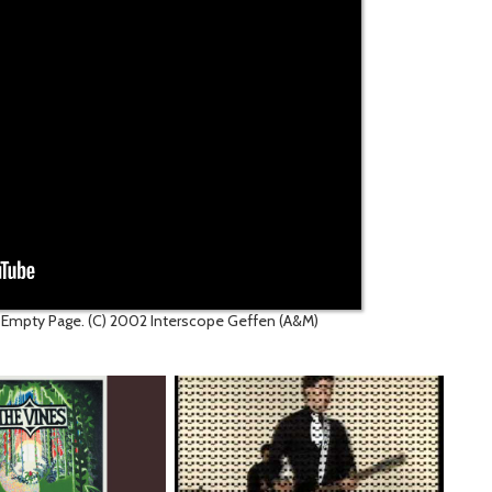
 Empty Page. (C) 2002 Interscope Geffen (A&M)