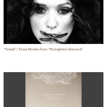
"Youkali" / Shara Worden from "My brightest diamond"