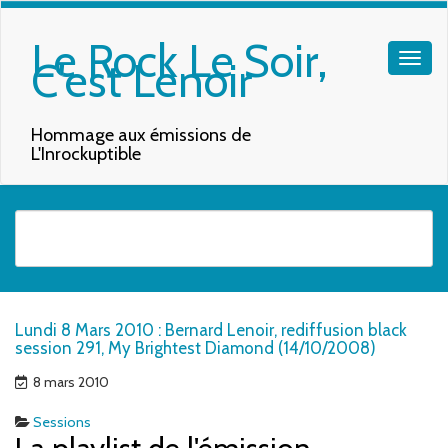
Le Rock Le Soir,
C'est Lenoir
Hommage aux émissions de
L'Inrockuptible
Quand les résultats de l'auto-complétion sont disponibles, utilisez les f
Lundi 8 Mars 2010 : Bernard Lenoir, rediffusion black
session 291, My Brightest Diamond (14/10/2008)
8 mars 2010
Sessions