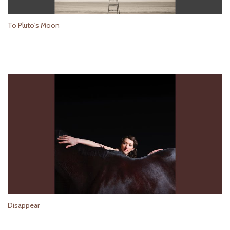
To Pluto's Moon
Disappear