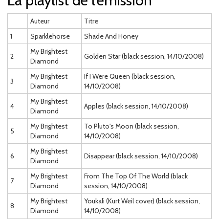
La playlist de l'émission
Auteur
Titre
1
Sparklehorse
Shade And Honey
My Brightest
2
Golden Star (black session, 14/10/2008)
Diamond
My Brightest
If I Were Queen (black session,
3
Diamond
14/10/2008)
My Brightest
4
Apples (black session, 14/10/2008)
Diamond
My Brightest
To Pluto's Moon (black session,
5
Diamond
14/10/2008)
My Brightest
6
Disappear (black session, 14/10/2008)
Diamond
My Brightest
From The Top Of The World (black
7
Diamond
session, 14/10/2008)
My Brightest
Youkali (Kurt Weil cover) (black session,
8
Diamond
14/10/2008)