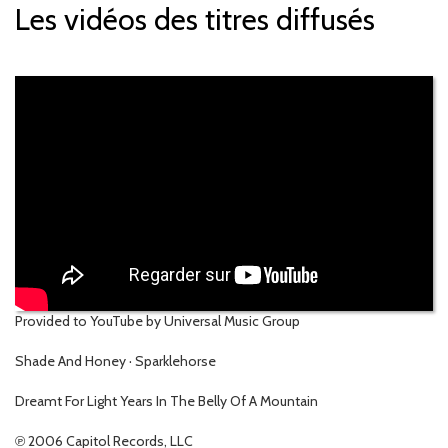
Les vidéos des titres diffusés
Provided to YouTube by Universal Music Group
Shade And Honey · Sparklehorse
Dreamt For Light Years In The Belly Of A Mountain
℗ 2006 Capitol Records, LLC