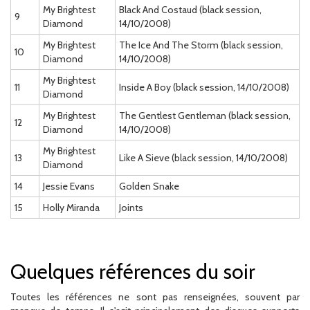
My Brightest
Black And Costaud (black session,
9
Diamond
14/10/2008)
My Brightest
The Ice And The Storm (black session,
10
Diamond
14/10/2008)
My Brightest
11
Inside A Boy (black session, 14/10/2008)
Diamond
My Brightest
The Gentlest Gentleman (black session,
12
Diamond
14/10/2008)
My Brightest
13
Like A Sieve (black session, 14/10/2008)
Diamond
14
Jessie Evans
Golden Snake
15
Holly Miranda
Joints
Quelques références du soir
Toutes les références ne sont pas renseignées, souvent par