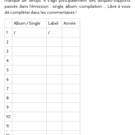
manque de temps. Il s'agit principalement des disques-supports
passés dans l'émission : single, album, compilation ... Libre à vous
de compléter dans les commentaires !
Album / Single
Label
Année
1
/
/
2
3
4
5
6
7
8
9
10
11