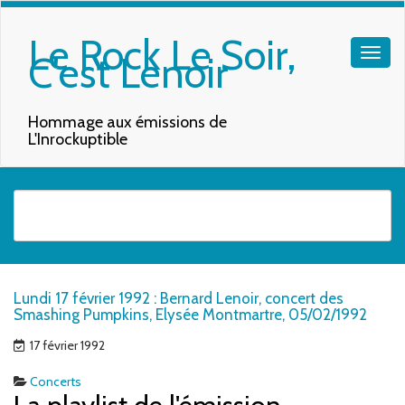
Le Rock Le Soir,
C'est Lenoir
Hommage aux émissions de
L'Inrockuptible
Quand les résultats de l'auto-complétion sont disponibles, utilisez les f
Lundi 17 février 1992 : Bernard Lenoir, concert des
Smashing Pumpkins, Elysée Montmartre, 05/02/1992
17 février 1992
Concerts