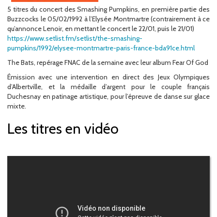
5 titres du concert des Smashing Pumpkins, en première partie des
Buzzcocks le 05/02/1992 à l’Elysée Montmartre (contrairement à ce
qu’annonce Lenoir, en mettant le concert le 22/01, puis le 21/01)
https://www.setlist.fm/setlist/the-smashing-
pumpkins/1992/elysee-montmartre-paris-france-bda91ce.html
The Bats, repérage FNAC de la semaine avec leur album Fear Of God
Émission avec une intervention en direct des Jeux Olympiques
d’Albertville, et la médaille d’argent pour le couple français
Duchesnay en patinage artistique, pour l’épreuve de danse sur glace
mixte.
Les titres en vidéo