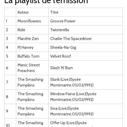
La playlist de l'émission
Auteur
Titre
1
Moonflowers
Groove Power
2
Ride
Twisterella
3
Planète Zen
Charlie The Spacedriver
4
PJ Harvey
Sheela-Na-Gig
5
Buffalo Tom
Velvet Roof
Manic Street
6
Slash 'N' Burn
Preachers
The Smashing
Slunk (Live,Elysée
7
Pumpkins
Montmartre,05/02/1992)
The Smashing
Window Paine (Live,Elysée
8
Pumpkins
Montmartre,05/02/1992)
The Smashing
Siva (Live,Elysée
9
Pumpkins
Montmartre,05/02/1992)
The Smashing
Offer Up (Live,Elysée
10