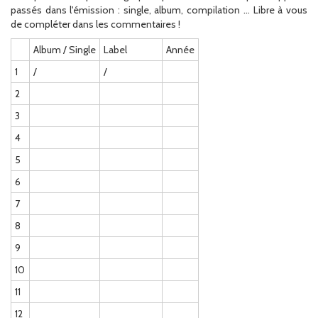
passés dans l'émission : single, album, compilation ... Libre à vous
de compléter dans les commentaires !
Album / Single
Label
Année
1
/
/
2
3
4
5
6
7
8
9
10
11
12