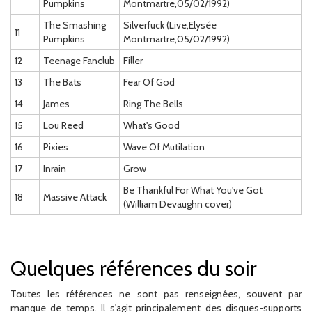
Pumpkins
Montmartre,05/02/1992)
The Smashing
Silverfuck (Live,Elysée
11
Pumpkins
Montmartre,05/02/1992)
12
Teenage Fanclub
Filler
13
The Bats
Fear Of God
14
James
Ring The Bells
15
Lou Reed
What's Good
16
Pixies
Wave Of Mutilation
17
Inrain
Grow
Be Thankful For What You've Got
18
Massive Attack
(William Devaughn cover)
Quelques références du soir
Toutes les références ne sont pas renseignées, souvent par
manque de temps. Il s'agit principalement des disques-supports