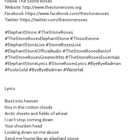
Follow The Stone Roses
Website: http://www.thestoneroses.org
Facebook: https://www.facebook.com/thestoneroses
Twitter: https://twitter.com/thestoneroses
#ElephantStone #TheStoneRoses
#TheStoneRosesElephantStone #Thisistheone
#ElephantStoneLive #StoneRosesLive
#ElephantStoneOfficialAudio #TheStoneRosesBestof
#TheStoneRosesGreatestHits #TheStoneRosesEssentials
#ElephantStoneLyrics #StoneRosesLyrics #ByeByeBadman
#FoolsGold #ByeByeBadman #Waterfall
Lyrics
Burst into heaven
Kiss in the cotton clouds
Arctic sheets and fields of wheat
I can't stop coming down
Your shrunken head
Looking down on me above
Send me home like an elephant stone