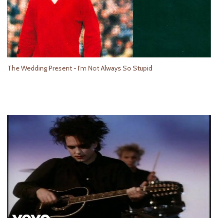
The Wedding Present - I'm Not Always So Stupid