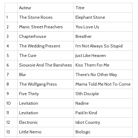
Auteur
Titre
1
The Stone Roses
Elephant Stone
2
Manic Street Preachers
You Love Us
3
Chapterhouse
Breather
4
The Wedding Present
I'm Not Always So Stupid
5
The Cure
Just Like Heaven
6
Siouxsie And The Banshees
Kiss Them For Me
7
Blur
There's No Other Way
8
The Wolfgang Press
Mama Told Me Not To Come
9
Five Thirty
13th Disciple
10
Levitation
Nadine
11
Levitation
Paid In Kind
12
Electronic
Idiot Country
13
Little Nemo
Biologic