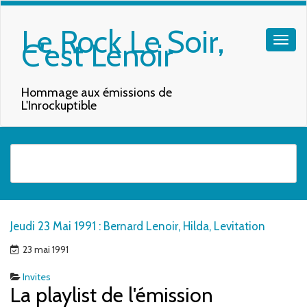
Le Rock Le Soir,
C'est Lenoir
Hommage aux émissions de
L'Inrockuptible
Quand les résultats de l'auto-complétion sont disponibles, utilisez les f
Jeudi 23 Mai 1991 : Bernard Lenoir, Hilda, Levitation
23 mai 1991
Invites
La playlist de l'émission