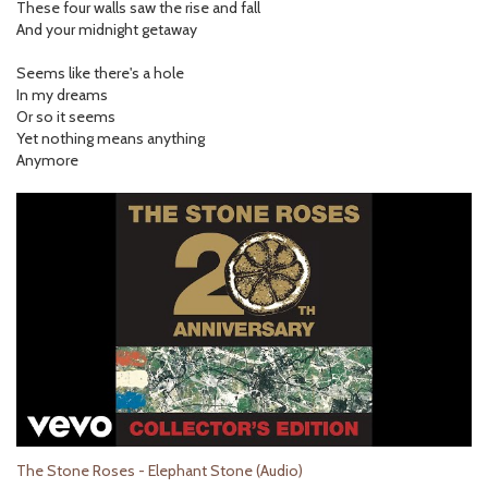
These four walls saw the rise and fall
And your midnight getaway
Seems like there's a hole
In my dreams
Or so it seems
Yet nothing means anything
Anymore
The Stone Roses - Elephant Stone (Audio)