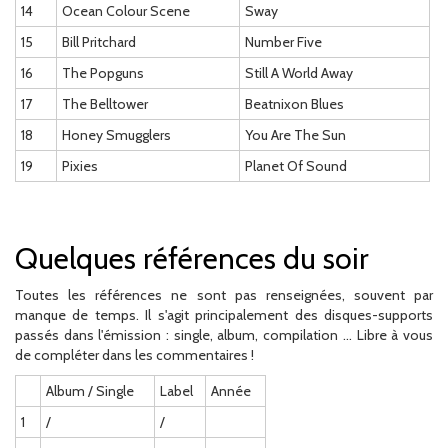
14
Ocean Colour Scene
Sway
15
Bill Pritchard
Number Five
16
The Popguns
Still A World Away
17
The Belltower
Beatnixon Blues
18
Honey Smugglers
You Are The Sun
19
Pixies
Planet Of Sound
Quelques références du soir
Toutes les références ne sont pas renseignées, souvent par
manque de temps. Il s'agit principalement des disques-supports
passés dans l'émission : single, album, compilation ... Libre à vous
de compléter dans les commentaires !
Album / Single
Label
Année
1
/
/