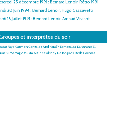
rcredi 25 décembre 1991 : Bernard Lenoir, Rétro 1991
ndi 20 Juin 1994 : Bernard Lenoir, Hugo Cassavetti
rdi 16 Juillet 1991 : Bernard Lenoir, Arnaud Viviant
Groupes et interprètes du soir
bacar Faye
Carmen Gonzalez And Koral Y Esmeralda
Dahmane El
rrachi
Mo Magic
Mukta
Nitin Sawhney
No Tongues
Reda Doumaz