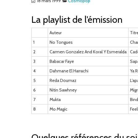
18 mars 1999
Cosmopop
La playlist de l'émission
Auteur
Titr
1
No Tongues
Chan
2
Carmen Gonzalez And Koral Y Esmeralda
Cad
3
Babacar Faye
Sap
4
Dahmane El Harrachi
Ya 
5
Reda Doumaz
L'ap
6
Nitin Sawhney
Migr
7
Mukta
Bind
8
Mo Magic
Feel
Quelques références du soi