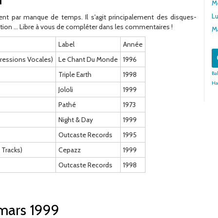
Me
Lu
nt par manque de temps. Il s'agit principalement des disques-
tion ... Libre à vous de compléter dans les commentaires !
Ma
Label
Année
ressions Vocales)
Le Chant Du Monde
1996
Triple Earth
1998
Ba
Ha
Jololi
1999
Pathé
1973
Night & Day
1999
Outcaste Records
1995
 Tracks)
Cepazz
1999
Outcaste Records
1998
 mars 1999