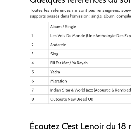
Toutes les références ne sont pas renseignées, souve
supports passés dans l'émission : single, album, compila
Album / Single
1
Les Voix Du Monde (Une Anthologie Des Exp
2
Andarele
3
Sing
4
Elli Fat Mat / Ya Rayah
5
Yadra
6
Migration
7
Indian Sitar & World Jazz (Acoustic & Remixed
8
Outcaste New Breed UK
Écoutez C’est Lenoir du 18