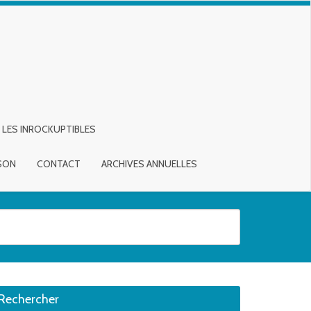
LES INROCKUPTIBLES
ISON
CONTACT
ARCHIVES ANNUELLES
sirée. Utilisateurs et utilisatrices d‘appareils tactiles, explorez en touch
Rechercher