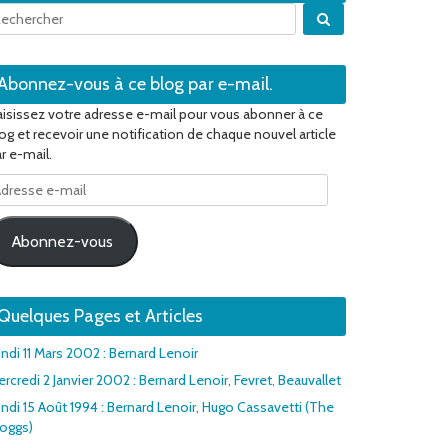
Quand les résulta
Abonnez-vous à ce blog par e-mail.
isissez votre adresse e-mail pour vous abonner à ce
og et recevoir une notification de chaque nouvel article
r e-mail.
dresse
il
Abonnez-vous
Quelques Pages et Articles
ndi 11 Mars 2002 : Bernard Lenoir
rcredi 2 Janvier 2002 : Bernard Lenoir, Fevret, Beauvallet
ndi 15 Août 1994 : Bernard Lenoir, Hugo Cassavetti (The
roggs)