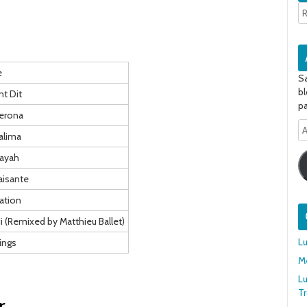
e
Sa
bl
t Dit
pa
erona
A
alima
e-
ma
Rayah
aisante
ation
i (Remixed by Matthieu Ballet)
Lu
ings
Me
Lu
T
r