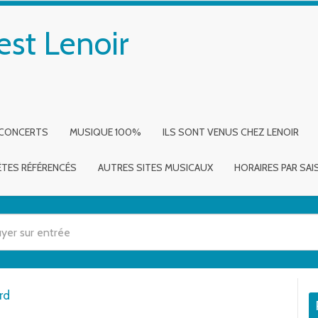
est Lenoir
 CONCERTS
MUSIQUE 100%
ILS SONT VENUS CHEZ LENOIR
ÈTES RÉFÉRENCÉS
AUTRES SITES MUSICAUX
HORAIRES PAR SA
 utilisez les flèches haut et bas pour évaluer entrer pour aller à la page dé
rd