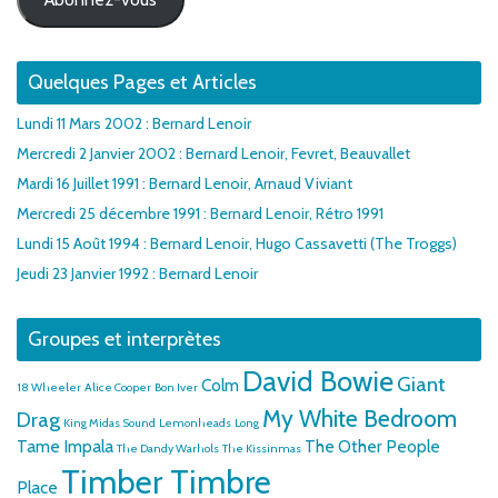
Quelques Pages et Articles
Lundi 11 Mars 2002 : Bernard Lenoir
Mercredi 2 Janvier 2002 : Bernard Lenoir, Fevret, Beauvallet
Mardi 16 Juillet 1991 : Bernard Lenoir, Arnaud Viviant
Mercredi 25 décembre 1991 : Bernard Lenoir, Rétro 1991
Lundi 15 Août 1994 : Bernard Lenoir, Hugo Cassavetti (The Troggs)
Jeudi 23 Janvier 1992 : Bernard Lenoir
Groupes et interprètes
David Bowie
Giant
Colm
18 Wheeler
Alice Cooper
Bon Iver
My White Bedroom
Drag
King Midas Sound
Lemonheads
Long
Tame Impala
The Other People
The Dandy Warhols
The Kissinmas
Timber Timbre
Place