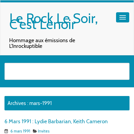
Le Rock Le Soir,
C'est Lenoir
Hommage aux émissions de
L'Inrockuptible
Quand les résultats de l'auto-complétion sont disponibles, utilisez les f
Archives :
mars-1991
6 Mars 1991 : Lydie Barbarian, Keith Cameron
6 mars 1991
Invites