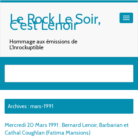
Le Rock Le Soir,
C'est Lenoir
Hommage aux émissions de
L'Inrockuptible
Quand les résultats de l'auto-complétion sont disponibles, utilisez les f
Archives :
mars-1991
Mercredi 20 Mars 1991 : Bernard Lenoir, Barbarian et
Cathal Coughlan (Fatima Mansions)