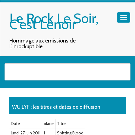
Le Rock Le Soir,
C'est Lenoir
Hommage aux émissions de
L'Inrockuptible
Quand les résultats de l'auto-complétion sont disponibles, utilisez les f
WU LYF : les titres et dates de diffusion
Date
place
Titre
lundi 27 juin 2011
1
Spitting Blood