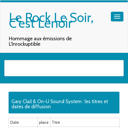
Le Rock Le Soir,
C'est Lenoir
Hommage aux émissions de
L'Inrockuptible
Quand les résultats de l'auto-complétion sont disponibles, utilisez les f
Gary Clail & On-U Sound System : les titres et
dates de diffusion
Date
place
Titre