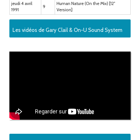
jeudi 4 avril
Human Nature (On the Mix) [12"
9
1991
Version]
Les vidéos de Gary Clail & On-U Sound System