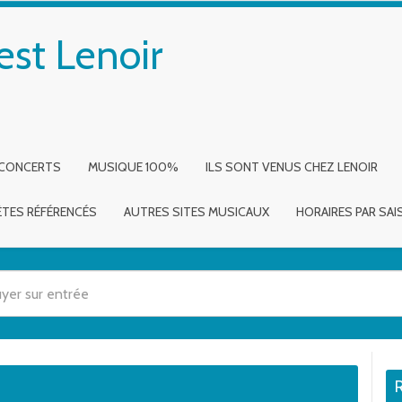
est Lenoir
 CONCERTS
MUSIQUE 100%
ILS SONT VENUS CHEZ LENOIR
ÈTES RÉFÉRENCÉS
AUTRES SITES MUSICAUX
HORAIRES PAR SA
 utilisez les flèches haut et bas pour évaluer entrer pour aller à la page dé
n