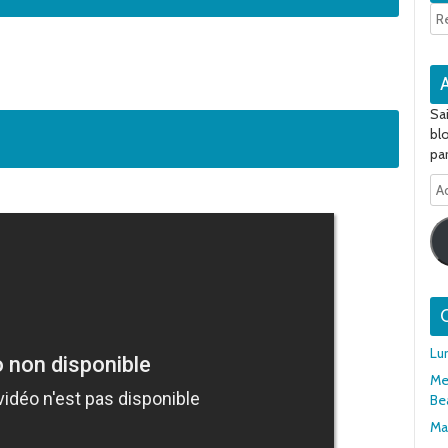
Sa
bl
par
Ad
e-
ma
Q
Lu
Mer
Be
Mar