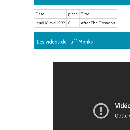
Date
place
Titre
jeudi 16 avril 1992
8
After The Fireworks
Les vidéos de Tuff Monks