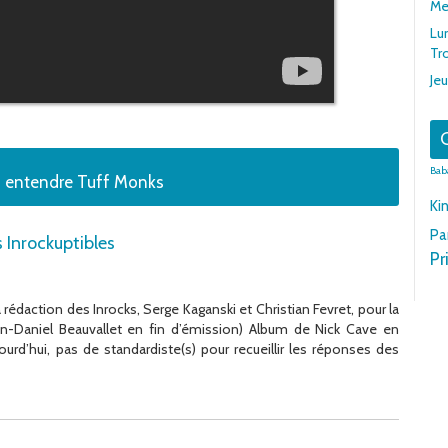
Me
Lu
Tr
Jeu
G
Bab
z entendre Tuff Monks
Ki
Pa
s Inrockuptibles
Pr
a rédaction des Inrocks, Serge Kaganski et Christian Fevret, pour la
an-Daniel Beauvallet en fin d’émission) Album de Nick Cave en
d’hui, pas de standardiste(s) pour recueillir les réponses des