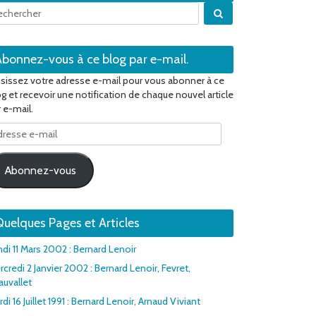
Quand les résultats 
Abonnez-vous à ce blog par e-mail.
isissez votre adresse e-mail pour vous abonner à ce
og et recevoir une notification de chaque nouvel article
 e-mail.
resse
il
Abonnez-vous
uelques Pages et Articles
ndi 11 Mars 2002 : Bernard Lenoir
credi 2 Janvier 2002 : Bernard Lenoir, Fevret,
auvallet
di 16 Juillet 1991 : Bernard Lenoir, Arnaud Viviant