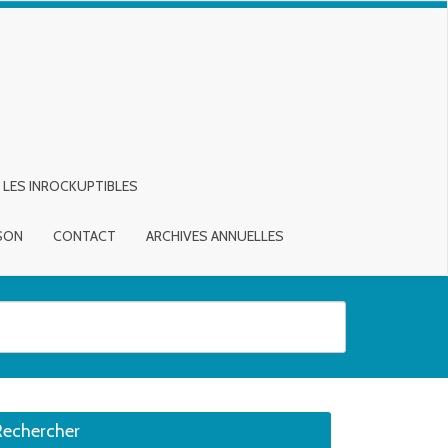
LES INROCKUPTIBLES
ISON
CONTACT
ARCHIVES ANNUELLES
sirée. Utilisateurs et utilisatrices d‘appareils tactiles, explorez en touch
Rechercher