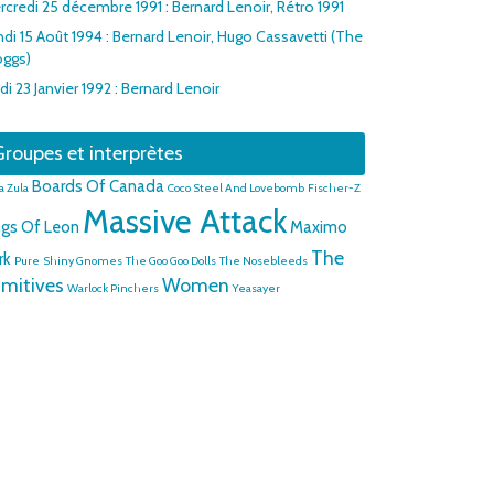
rcredi 25 décembre 1991 : Bernard Lenoir, Rétro 1991
ndi 15 Août 1994 : Bernard Lenoir, Hugo Cassavetti (The
oggs)
di 23 Janvier 1992 : Bernard Lenoir
roupes et interprètes
Boards Of Canada
a Zula
Coco Steel And Lovebomb
Fischer-Z
Massive Attack
ngs Of Leon
Maximo
The
rk
Pure
Shiny Gnomes
The Goo Goo Dolls
The Nosebleeds
imitives
Women
Warlock Pinchers
Yeasayer