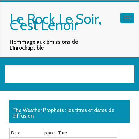
Le Rock Le Soir,
C'est Lenoir
Hommage aux émissions de
L'Inrockuptible
Quand les résultats de l'auto-complétion sont disponibles, utilisez les f
The Weather Prophets : les titres et dates de
diffusion
Date
place
Titre