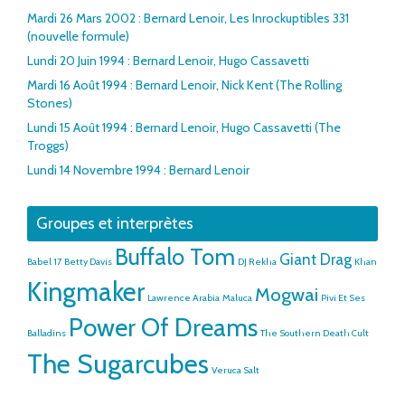
Mardi 26 Mars 2002 : Bernard Lenoir, Les Inrockuptibles 331
(nouvelle formule)
Lundi 20 Juin 1994 : Bernard Lenoir, Hugo Cassavetti
Mardi 16 Août 1994 : Bernard Lenoir, Nick Kent (The Rolling
Stones)
Lundi 15 Août 1994 : Bernard Lenoir, Hugo Cassavetti (The
Troggs)
Lundi 14 Novembre 1994 : Bernard Lenoir
Groupes et interprètes
Buffalo Tom
Giant Drag
Babel 17
Betty Davis
DJ Rekha
Khan
Kingmaker
Mogwai
Lawrence Arabia
Maluca
Pivi Et Ses
Power Of Dreams
Balladins
The Southern Death Cult
The Sugarcubes
Veruca Salt