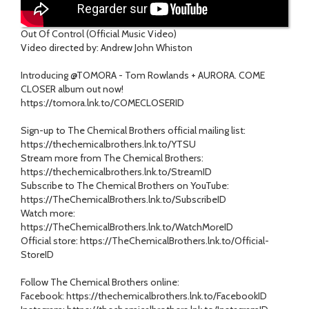
Out Of Control (Official Music Video)
Video directed by: Andrew John Whiston
Introducing @TOMORA - Tom Rowlands + AURORA. COME
CLOSER album out now!
https://tomora.lnk.to/COMECLOSERID
Sign-up to The Chemical Brothers official mailing list:
https://thechemicalbrothers.lnk.to/YTSU
Stream more from The Chemical Brothers:
https://thechemicalbrothers.lnk.to/StreamID
Subscribe to The Chemical Brothers on YouTube:
https://TheChemicalBrothers.lnk.to/SubscribeID
Watch more:
https://TheChemicalBrothers.lnk.to/WatchMoreID
Official store: https://TheChemicalBrothers.lnk.to/Official-
StoreID
Follow The Chemical Brothers online:
Facebook: https://thechemicalbrothers.lnk.to/FacebookID