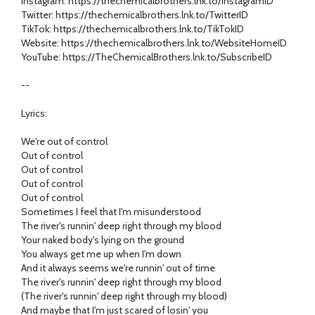
Instagram: https://thechemicalbrothers.lnk.to/InstagramID
Twitter: https://thechemicalbrothers.lnk.to/TwitterID
TikTok: https://thechemicalbrothers.lnk.to/TikTokID
Website: https://thechemicalbrothers.lnk.to/WebsiteHomeID
YouTube: https://TheChemicalBrothers.lnk.to/SubscribeID
--
Lyrics:
We're out of control
Out of control
Out of control
Out of control
Out of control
Sometimes I feel that I'm misunderstood
The river's runnin' deep right through my blood
Your naked body's lying on the ground
You always get me up when I'm down
And it always seems we're runnin' out of time
The river's runnin' deep right through my blood
(The river's runnin' deep right through my blood)
And maybe that I'm just scared of losin' you