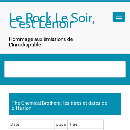
Le Rock Le Soir,
C'est Lenoir
Hommage aux émissions de
L'Inrockuptible
Quand les résultats de l'auto-complétion sont disponibles, utilisez les f
The Chemical Brothers : les titres et dates de
diffusion
Date
place
Titre