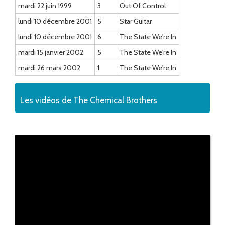
mardi 22 juin 1999
3
Out Of Control
lundi 10 décembre 2001
5
Star Guitar
lundi 10 décembre 2001
6
The State We're In
mardi 15 janvier 2002
5
The State We're In
mardi 26 mars 2002
1
The State We're In
Les vidéos de The Chemical Brothers