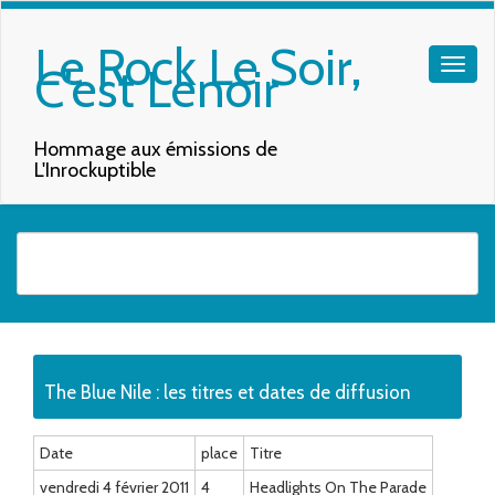
Le Rock Le Soir,
C'est Lenoir
Hommage aux émissions de
L'Inrockuptible
Quand les résultats de l'auto-complétion sont disponibles, utilisez les f
The Blue Nile : les titres et dates de diffusion
Date
place
Titre
vendredi 4 février 2011
4
Headlights On The Parade