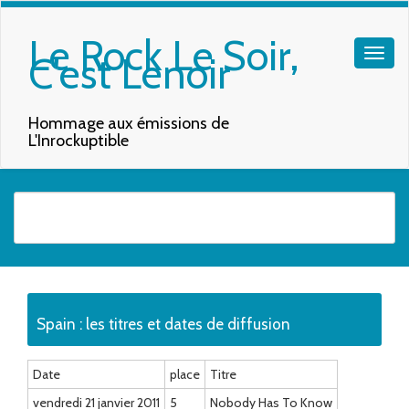
Le Rock Le Soir,
C'est Lenoir
Hommage aux émissions de
L'Inrockuptible
Quand les résultats de l'auto-complétion sont disponibles, utilisez les f
Spain : les titres et dates de diffusion
Date
place
Titre
vendredi 21 janvier 2011
5
Nobody Has To Know