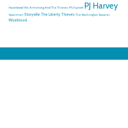
PJ Harvey
Hazelwood
Nic Armstrong And The Thieves
Phil Lynott
Storyville
The Liberty Thieves
Specimen
The Washington Squares
Wiseblood