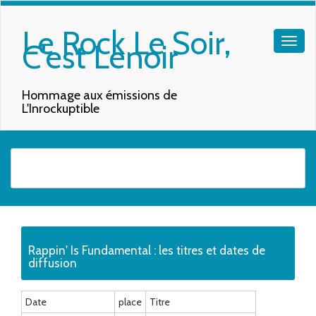
Le Rock Le Soir,
C'est Lenoir
Hommage aux émissions de
L'Inrockuptible
Quand les résultats de l'auto-complétion sont disponibles, utilisez les f
Rappin' Is Fundamental : les titres et dates de
diffusion
Date
place
Titre