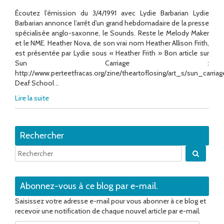
Écoutez l’émission du 3/4/1991 avec Lydie Barbarian Lydie
Barbarian annonce l’arrêt d’un grand hebdomadaire de la presse
spécialisée anglo-saxonne, le Sounds. Reste le Melody Maker
et le NME. Heather Nova, de son vrai nom Heather Allison Frith,
est présentée par Lydie sous « Heather Frith » Bon article sur
Sun Carriage :
http://www.perteetfracas.org/zine/theartoflosing/art_s/sun_carria
Deaf School ..
Lire la suite
Rechercher
Quand 
Abonnez-vous à ce blog par e-mail.
Saisissez votre adresse e-mail pour vous abonner à ce blog et
recevoir une notification de chaque nouvel article par e-mail.