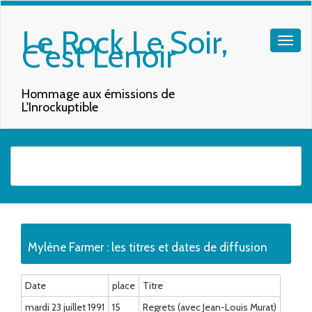
Le Rock Le Soir,
C'est Lenoir
Hommage aux émissions de
L'Inrockuptible
Quand les résultats de l'auto-complétion sont disponibles, utilisez les f
Mylène Farmer : les titres et dates de diffusion
Date
place
Titre
mardi 23 juillet 1991
15
Regrets (avec Jean-Louis Murat)