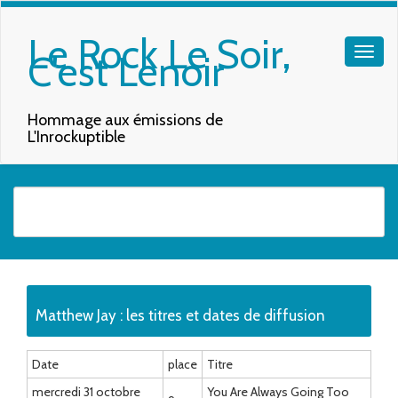
Le Rock Le Soir,
C'est Lenoir
Hommage aux émissions de
L'Inrockuptible
Quand les résultats de l'auto-complétion sont disponibles, utilisez les f
Matthew Jay : les titres et dates de diffusion
Date
place
Titre
mercredi 31 octobre
You Are Always Going Too