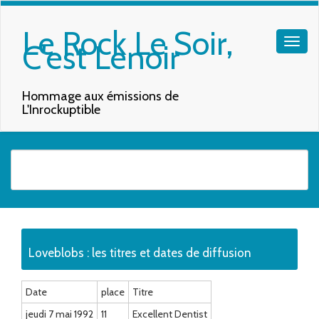
Le Rock Le Soir,
C'est Lenoir
Hommage aux émissions de
L'Inrockuptible
Quand les résultats de l'auto-complétion sont disponibles, utilisez les f
Loveblobs : les titres et dates de diffusion
Date
place
Titre
jeudi 7 mai 1992
11
Excellent Dentist