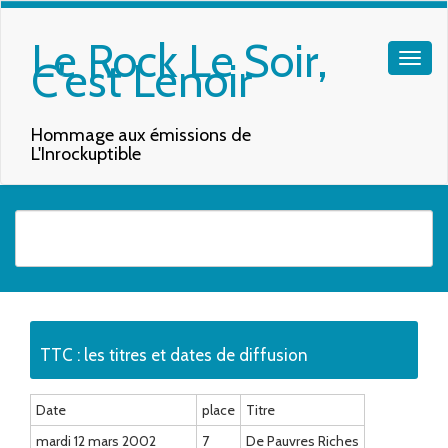
Le Rock Le Soir,
C'est Lenoir
Hommage aux émissions de
L'Inrockuptible
Quand les résultats de l'auto-complétion sont disponibles, utilisez les f
TTC : les titres et dates de diffusion
Date
place
Titre
mardi 12 mars 2002
7
De Pauvres Riches