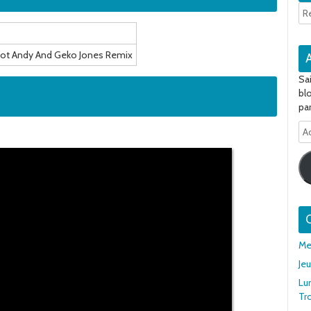
oot Andy And Geko Jones Remix
Sa
bl
par
Ad
e-
ma
Q
Me
Je
Lu
Tr