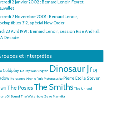
credi 2 Janvier 2002 : Bernard Lenoir, Fevret,
auvallet
rcredi 7 Novembre 2001 : Bernard Lenoir,
rockuptibles 312, spécial New Order
di 23 Avril 1991 : Bernard Lenoir, session Rise And Fall
 A Decade
roupes et interprètes
Dinosaur Jr
Coldplay
DJ
a
Delroy Washington
adow
Pierre Etoile
Steven
Kerosene
Menlo Park
Motorpsycho
The Smiths
The Posies
own
The United
ions Of Sound
The Waterboys
Zeke Manyika