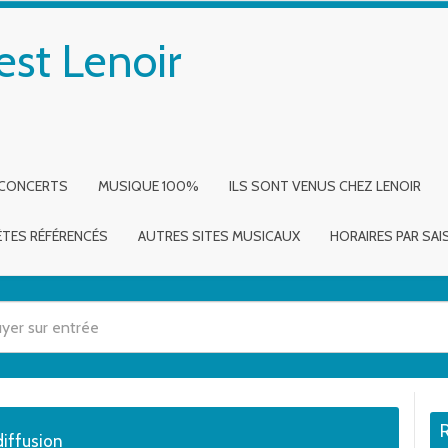
est Lenoir
 CONCERTS
MUSIQUE 100%
ILS SONT VENUS CHEZ LENOIR
ÈTES RÉFÉRENCÉS
AUTRES SITES MUSICAUX
HORAIRES PAR SA
 utilisez les flèches haut et bas pour évaluer entrer pour aller à la page dé
diffusion