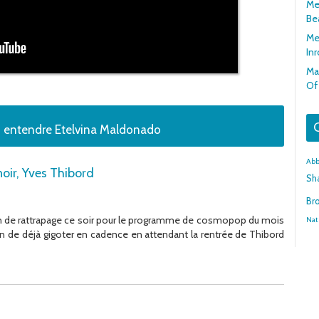
Mer
Be
Me
In
Mar
Of
G
z entendre Etelvina Maldonado
Abb
oir, Yves Thibord
Sh
Br
n de rattrapage ce soir pour le programme de cosmopop du mois
Nat
ion de déjà gigoter en cadence en attendant la rentrée de Thibord