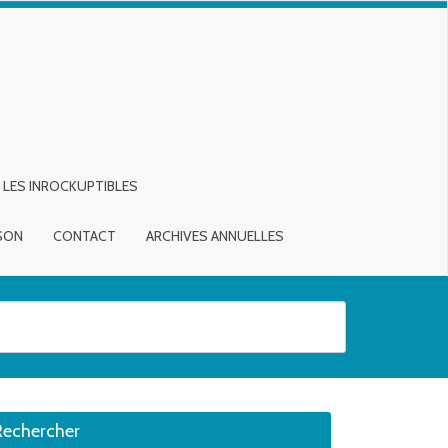
LES INROCKUPTIBLES
ISON
CONTACT
ARCHIVES ANNUELLES
sirée. Utilisateurs et utilisatrices d‘appareils tactiles, explorez en touch
Rechercher