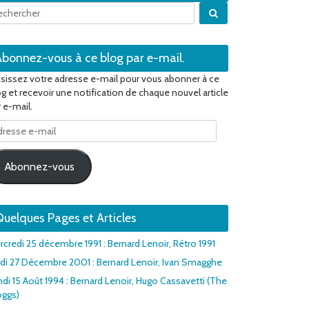
Quand les résultats 
Abonnez-vous à ce blog par e-mail.
isissez votre adresse e-mail pour vous abonner à ce
og et recevoir une notification de chaque nouvel article
 e-mail.
resse
il
Abonnez-vous
uelques Pages et Articles
rcredi 25 décembre 1991 : Bernard Lenoir, Rétro 1991
udi 27 Décembre 2001 : Bernard Lenoir, Ivan Smagghe
ndi 15 Août 1994 : Bernard Lenoir, Hugo Cassavetti (The
oggs)