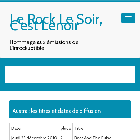
Le Rock Le Soir,
C'est Lenoir
Hommage aux émissions de
L'Inrockuptible
Quand les résultats de l'auto-complétion sont disponibles, utilisez les f
Austra : les titres et dates de diffusion
Date
place
Titre
jeudi 23 décembre 2010
2
Beat And The Pulse