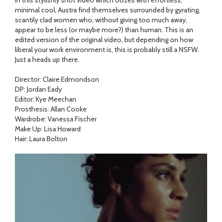
In this stylishly shot video which oozes with effortless,
minimal cool, Austra find themselves surrounded by gyrating,
scantily clad women who, without giving too much away,
appear to be less (or maybe more?) than human. This is an
edited version of the original video, but depending on how
liberal your work environment is, this is probably still a NSFW.
Just a heads up there.
Director: Claire Edmondson
DP: Jordan Eady
Editor: Kye Meechan
Prosthesis: Allan Cooke
Wardrobe: Vanessa Fischer
Make Up: Lisa Howard
Hair: Laura Bolton