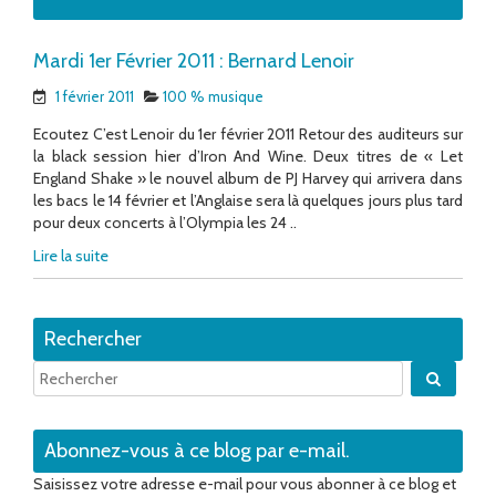
Mardi 1er Février 2011 : Bernard Lenoir
1 février 2011
100 % musique
Ecoutez C’est Lenoir du 1er février 2011 Retour des auditeurs sur
la black session hier d’Iron And Wine. Deux titres de « Let
England Shake » le nouvel album de PJ Harvey qui arrivera dans
les bacs le 14 février et l’Anglaise sera là quelques jours plus tard
pour deux concerts à l’Olympia les 24 ..
Lire la suite
Rechercher
Quand 
Abonnez-vous à ce blog par e-mail.
Saisissez votre adresse e-mail pour vous abonner à ce blog et