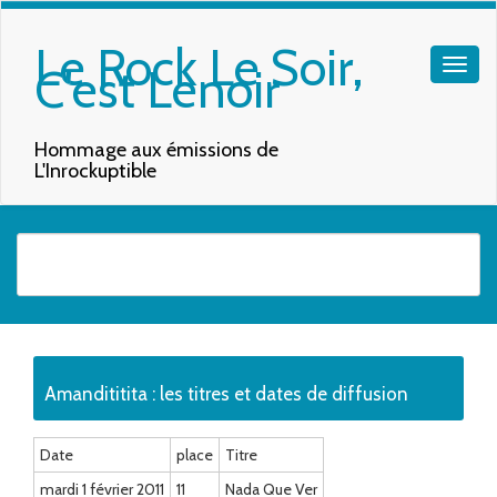
Le Rock Le Soir,
C'est Lenoir
Hommage aux émissions de
L'Inrockuptible
Quand les résultats de l'auto-complétion sont disponibles, utilisez les f
Amandititita : les titres et dates de diffusion
Date
place
Titre
mardi 1 février 2011
11
Nada Que Ver