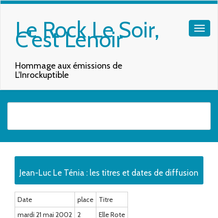
Le Rock Le Soir,
C'est Lenoir
Hommage aux émissions de
L'Inrockuptible
Quand les résultats de l'auto-complétion sont disponibles, utilisez les f
Jean-Luc Le Ténia : les titres et dates de diffusion
Date
place
Titre
mardi 21 mai 2002
2
Elle Rote