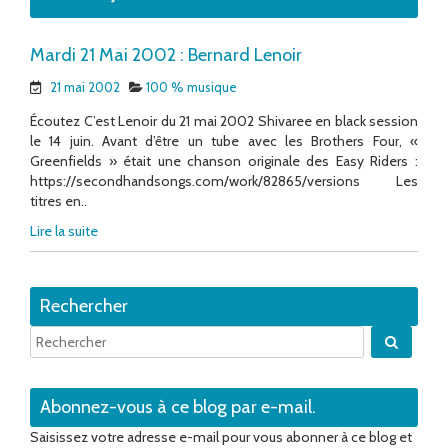
Mardi 21 Mai 2002 : Bernard Lenoir
21 mai 2002
100 % musique
Écoutez C’est Lenoir du 21 mai 2002 Shivaree en black session
le 14 juin. Avant d’être un tube avec les Brothers Four, «
Greenfields » était une chanson originale des Easy Riders :
https://secondhandsongs.com/work/82865/versions Les
titres en..
Lire la suite
Rechercher
Quand 
Abonnez-vous à ce blog par e-mail.
Saisissez votre adresse e-mail pour vous abonner à ce blog et