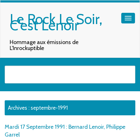
Le Rock Le Soir,
C'est Lenoir
Hommage aux émissions de
L'Inrockuptible
Quand les résultats de l'auto-complétion sont disponibles, utilisez les f
Archives :
septembre-1991
Mardi 17 Septembre 1991 : Bernard Lenoir, Philippe
Garrel