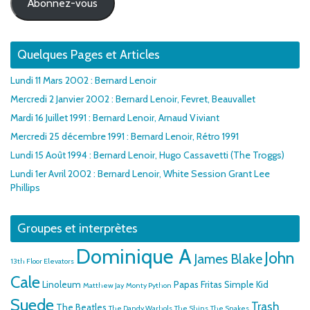
Abonnez-vous
Quelques Pages et Articles
Lundi 11 Mars 2002 : Bernard Lenoir
Mercredi 2 Janvier 2002 : Bernard Lenoir, Fevret, Beauvallet
Mardi 16 Juillet 1991 : Bernard Lenoir, Arnaud Viviant
Mercredi 25 décembre 1991 : Bernard Lenoir, Rétro 1991
Lundi 15 Août 1994 : Bernard Lenoir, Hugo Cassavetti (The Troggs)
Lundi 1er Avril 2002 : Bernard Lenoir, White Session Grant Lee
Phillips
Groupes et interprètes
Dominique A
John
James Blake
13th Floor Elevators
Cale
Linoleum
Papas Fritas
Simple Kid
Matthew Jay
Monty Python
Suede
Trash
The Beatles
The Dandy Warhols
The Shins
The Snakes