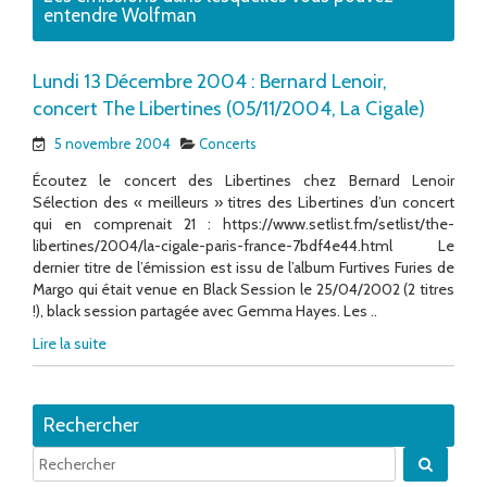
entendre Wolfman
Lundi 13 Décembre 2004 : Bernard Lenoir,
concert The Libertines (05/11/2004, La Cigale)
5 novembre 2004
Concerts
Écoutez le concert des Libertines chez Bernard Lenoir
Sélection des « meilleurs » titres des Libertines d’un concert
qui en comprenait 21 : https://www.setlist.fm/setlist/the-
libertines/2004/la-cigale-paris-france-7bdf4e44.html Le
dernier titre de l’émission est issu de l’album Furtives Furies de
Margo qui était venue en Black Session le 25/04/2002 (2 titres
!), black session partagée avec Gemma Hayes. Les ..
Lire la suite
Rechercher
Quand 