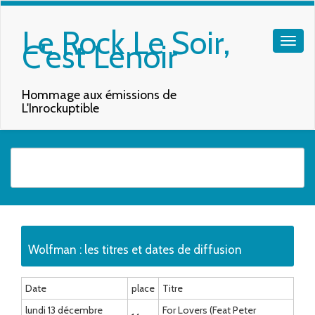
Le Rock Le Soir,
C'est Lenoir
Hommage aux émissions de
L'Inrockuptible
Quand les résultats de l'auto-complétion sont disponibles, utilisez les f
Wolfman : les titres et dates de diffusion
Date
place
Titre
lundi 13 décembre
For Lovers (Feat Peter