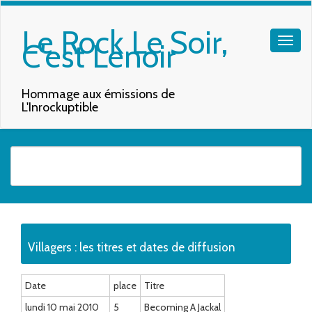
Le Rock Le Soir,
C'est Lenoir
Hommage aux émissions de
L'Inrockuptible
Quand les résultats de l'auto-complétion sont disponibles, utilisez les f
Villagers : les titres et dates de diffusion
Date
place
Titre
lundi 10 mai 2010
5
Becoming A Jackal