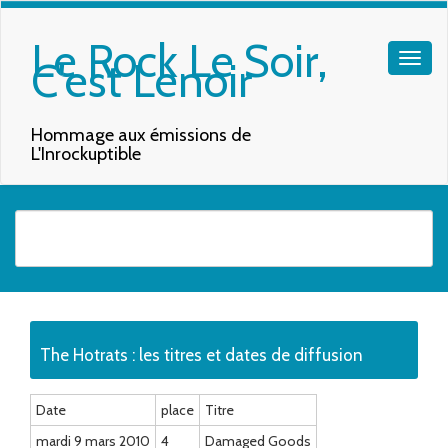
Le Rock Le Soir,
C'est Lenoir
Hommage aux émissions de
L'Inrockuptible
Quand les résultats de l'auto-complétion sont disponibles, utilisez les f
The Hotrats : les titres et dates de diffusion
Date
place
Titre
mardi 9 mars 2010
4
Damaged Goods