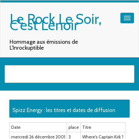
Le Rock Le Soir,
C'est Lenoir
Hommage aux émissions de
L'Inrockuptible
Quand les résultats de l'auto-complétion sont disponibles, utilisez les f
Spizz Energy : les titres et dates de diffusion
Date
place
Titre
mercredi 26 décembre 2001
3
Where's Captain Kirk ?