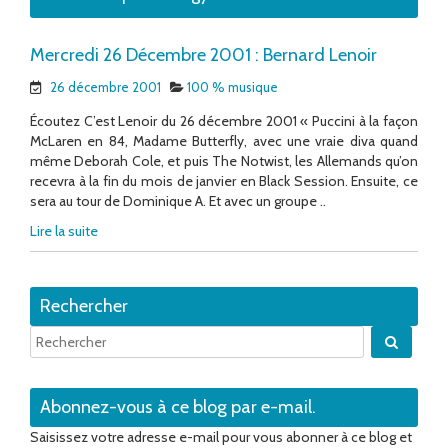
Mercredi 26 Décembre 2001 : Bernard Lenoir
26 décembre 2001
100 % musique
Écoutez C’est Lenoir du 26 décembre 2001 « Puccini à la façon
McLaren en 84, Madame Butterfly, avec une vraie diva quand
même Deborah Cole, et puis The Notwist, les Allemands qu’on
recevra à la fin du mois de janvier en Black Session. Ensuite, ce
sera au tour de Dominique A. Et avec un groupe ..
Lire la suite
Rechercher
Quand 
Abonnez-vous à ce blog par e-mail.
Saisissez votre adresse e-mail pour vous abonner à ce blog et